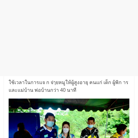
ใช้เวลาในการแจ ก จ่ๅยหมูให้ผู้สูงอายุ คนแก่ เด็ก ผู้พิก าร
และแม่บ้าน พ่อบ้านกว่า 40 นาที