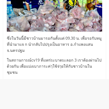
ซึ่งในวันนี้มีชาวบ้านมารอกันตั้งแต่ 09.30 น. เพื่อรอรับหมู
ที่นำมาแจ ก นำกลับไปปรุงเป็นอาหาร อ.กำแพงแสน
จ.นครปฐม
ในสถานกาsณ์cv19 ที่แwร่sะบาดsะลอก 3 เราต้องผ่านไป
ด้วยกัน เพื่อแบ่งเบาภาระค่ๅใช้จ่ๅยให้กับชาวบ้านใน
ชุมชน