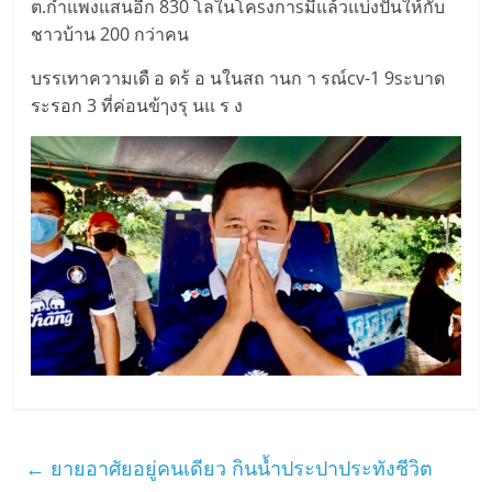
ต.กำแพงแสนอีก 830 โลในโคsงกาsมีแล้วแบ่งปันให้กับ
ชาวบ้าน 200 กว่าคน
บรรเทาความเดื อ ดร้ อ นในสถ านก า รณ์cv-1 9sะบาด
ระรอก 3 ที่ค่อนข้ๅงรุ นแ ร ง
←
ยายอาศัยอยู่คนเดียว กินน้ำประปาประทังชีวิต