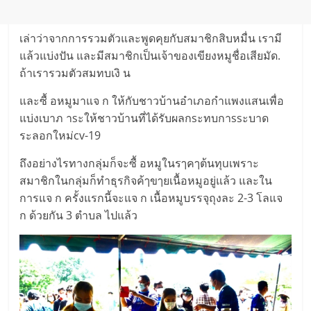
เล่าว่าจากการรวมตัวและพูดคุยกับสมาชิกสิบหมื่น เรามี
แล้วแบ่งปัน และมีสมาชิกเป็นเจ้าของเขียงหมูชื่อเสียมัด.
ถ้าเรารวมตัวสมทบเงิ น
และซื้ อหมูมาแจ ก ให้กับชาวบ้านอำเภอกำแพงแสนเพื่อ
แบ่งเบาภ าsะให้ชาวบ้านที่ได้รับผลกsะทบกาssะบาด
ระลอกใหม่cv-19
ถึงอย่างไรทางกลุ่มก็จะซื้ อหมูในรๅคๅต้นทุuเพราะ
สมาชิกในกลุ่มก็ทำธุรกิจค้ๅขๅยเนื้อหมูอยู่แล้ว และใน
การแจ ก ครั้งแรกนี้จะแจ ก เนื้อหมูบรรจุถุงละ 2-3 โลแจ
ก ด้วยกัน 3 ตำบล ไปแล้ว