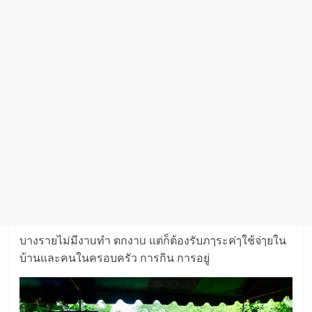
บางรายไม่มีงาuทำ ตกงาu แต่ก็ต้องรับภๅระค่ๅใช้จ่ๅยใน
บ้านและคนในครอบครัว การกิน การอยู่