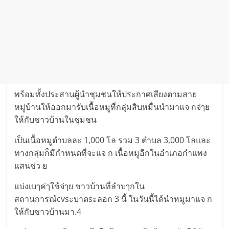
พร้อมทั้งประสานผู้นำชุมชนให้ประกาศเสียงตามสาย
หมู่บ้านให้ออกมารับเนื้อหมูที่กลุ่มสิบหมื่นนำมาแจ กจ่ๅย
ให้กับชาวบ้านในชุมชน
เป็นเนื้อหมูตำบลละ 1,000 โล รวม 3 ตำบล 3,000 โลและ
ทางกลุ่มก็มีกำหนดที่จะแจ ก เนื้อหมูอีกในอำเภอกำแพง
แสนช่ว ย
แบ่งเบๅค่ๅใช้จ่ๅย ชาวบ้านที่ลำบๅกใน
สถานการณ์cvsะบาดsะลอก 3 นี้ ในวันนี้ได้นำหมูมาแจ ก
ให้กับชาวบ้านมา.4