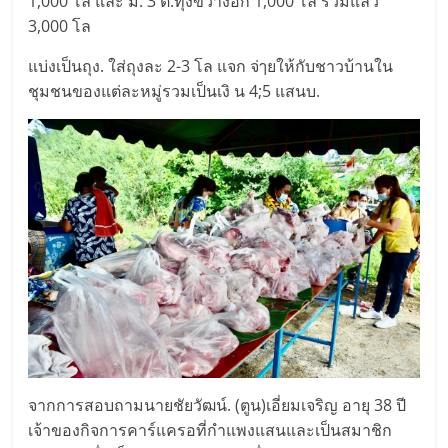
1,000 โล และ ม. 3 ต.ทุ่งขวางอีก 1,000 โล รวมแล้ว
3,000 โล
แบ่งเป็นถุง. ใส่ถุงละ 2-3 โล แจก จ่ๅยให้กับชาวบ้านใน
ชุมชนของแต่ละหมู่รวมเป็นเงิ น 4;5 แสนบ.
จากการสอบถามนายชัยวัฒน์. (ตูน)เอี่ยมเจริญ อายุ 38 ปี
เจ้าของกิจการคาร์แครอที่กำแพงแสนและเป็นสมาชิก