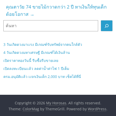
คุณตาวัย 74 ขายไม้กวาดกว่า 2 ปี หาเงินให้ทุนเด็ก
ด้อยโอกาส
→
ค้
น
ห
า
3 วันเกิดดวงมาเเรง มีเกณฑ์รับทรัพย์จากคนใกล้ตัว
4 วันเกิดดวงมหาเศรษฐี มีเกณฑ์ได้เงินล้าน
เปิดราคาทองวันนี้ รีบซื้อรีบขายเลย
เปิดลงทะเบียนเเล้ว ลดค่าน้ำค่าไฟ 1 ปีเต็ม
ครม.อนุมัติเเล้ว เเจกเงินเด็ก 2,000 บาท เช็คได้ที่นี่
Copyright © 2026
My Horosas
. All rights reserved.
Theme:
ColorMag
by ThemeGrill. Powered by
WordPress
.