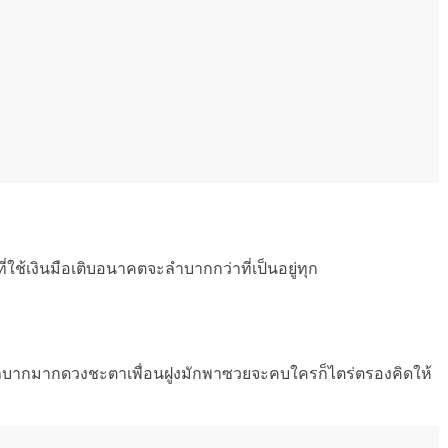
ี่ใช้เงินมือเติบอนาคตจะลำบากกว่าที่เป็นอยู่ทุก
้ไม่ลำบากมากดวงชะตาเพื่อนฝูงมักพาซวยจะคบใครก็ไตร่ตรองคิดให้