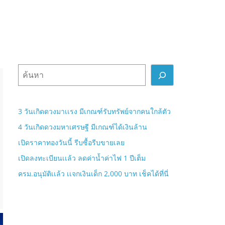
ค้
น
ห
า
3 วันเกิดดวงมาเเรง มีเกณฑ์รับทรัพย์จากคนใกล้ตัว
4 วันเกิดดวงมหาเศรษฐี มีเกณฑ์ได้เงินล้าน
เปิดราคาทองวันนี้ รีบซื้อรีบขายเลย
เปิดลงทะเบียนเเล้ว ลดค่าน้ำค่าไฟ 1 ปีเต็ม
ครม.อนุมัติเเล้ว เเจกเงินเด็ก 2,000 บาท เช็คได้ที่นี่