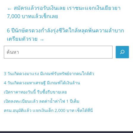
←
สมัครเเล้วรอรับเงินเลย เราชนะเเจกเงินเยียวยา
7,000 บาทแล้วเช็กเลย
6 ปีนักษัตรดวงกำลังรุ่งชีวิตใกล้หลุดพ้นความลำบาก
เตรียมตัวรวย
→
ค้
น
ห
า
3 วันเกิดดวงมาเเรง มีเกณฑ์รับทรัพย์จากคนใกล้ตัว
4 วันเกิดดวงมหาเศรษฐี มีเกณฑ์ได้เงินล้าน
เปิดราคาทองวันนี้ รีบซื้อรีบขายเลย
เปิดลงทะเบียนเเล้ว ลดค่าน้ำค่าไฟ 1 ปีเต็ม
ครม.อนุมัติเเล้ว เเจกเงินเด็ก 2,000 บาท เช็คได้ที่นี่