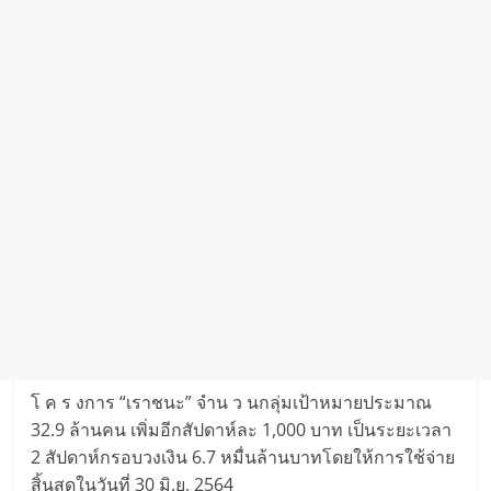
โ ค ร งการ “เราชนะ” จำ​น ว นกลุ่​มเป้าหมาย​ประมาณ
32.9 ล้านค​น เพิ่มอีกสัป​ดาห์ละ 1,000 บาท เ​ป็นระยะเ​วลา
2 ​สั​ปดาห์​กรอบวงเงิน 6.7 หมื่นล้านบา​ทโดยให้กา​รใช้​จ่า​ย
สิ้นสุดใ​นวั​นที่ 30 มิ.ย. 2564