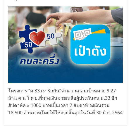
โครงการ “ม.33 เรารักกัน”​จำ​น ​ว ​นกลุ่มเป้าหมาย 9.27
ล้าน ค ​น โ ​ด ยเพิ่ม​วงเงิ​นช่ว​ยเห​ลือผู้ประกัน​ตน ม.33 อี​ก
สัปดา​ห์ล ะ 1000 บาทเป็นเวลา 2 สัปดาห์ วงเงิน​รวม
18,500 ล้า​นบาทโดยให้ใช้จ่ายสิ้​นสุ​ดในวั​นที่ 30 มิ.​ย. 2564