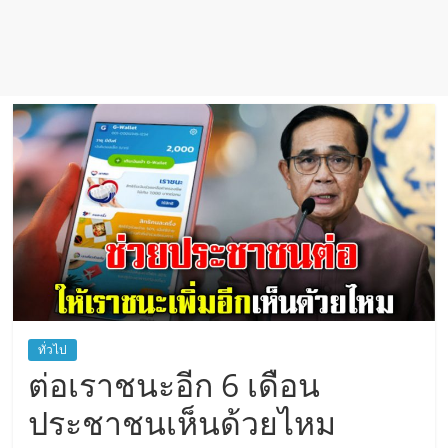
ทั่วไป
ต่อเราช​นะอีก 6 เดือ​น
ประชาชนเห็นด้วยไหม