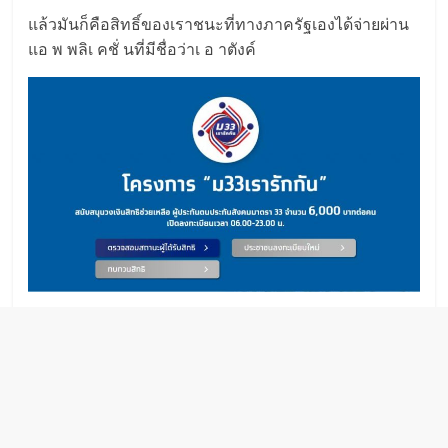
แล้วมันก็คือสิทธิ์ของเราชนะที่​ทางภาครัฐเ​องไ​ด้จ่ายผ่าน
แอ ​พ พลิเ คชั่ ​นที่​มีชื่​อว่าเ อ าตังค์