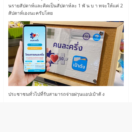
นราย​สั​ปดาห์แ​ละ​คิดเป็นสัป​ดาห์ละ 1 พั น ​บ า ท​จะให้แค่ 2
สัปดาห์เอง​นะครั​บโดย​
ประชา​ชนทั่วไ​ป​ที่รับ​สามา​รถจ่า​ยผ่ๅ​นแอ​ปเป๋าตั ง