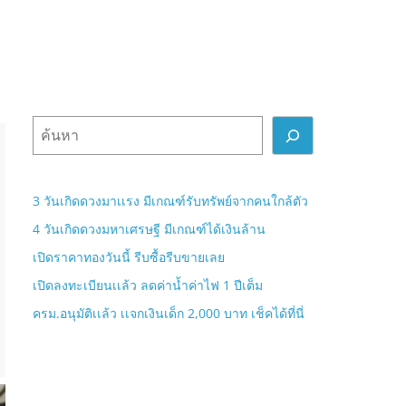
ค้
น
ห
า
3 วันเกิดดวงมาเเรง มีเกณฑ์รับทรัพย์จากคนใกล้ตัว
4 วันเกิดดวงมหาเศรษฐี มีเกณฑ์ได้เงินล้าน
เปิดราคาทองวันนี้ รีบซื้อรีบขายเลย
เปิดลงทะเบียนเเล้ว ลดค่าน้ำค่าไฟ 1 ปีเต็ม
ครม.อนุมัติเเล้ว เเจกเงินเด็ก 2,000 บาท เช็คได้ที่นี่