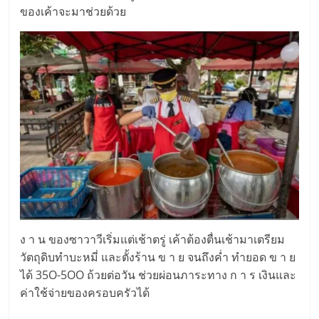
ของเค้าจะมาช่วยด้วย
ง า น ของซาวาวีเริ่มแต่เช้าตรู่ เค้าต้องตื่นเช้ามาเตรียม
วัตถุดิบทำบะหมี่ และตั้งร้าน ข า ย จนถึงค่ำ ทำยอด ข า ย
ได้ 35O-5OO ถ้วยต่อวัน ช่วยผ่อนภาระทาง ก า ร เงินและ
ค่าใช้จ่ายของครอบครัวได้