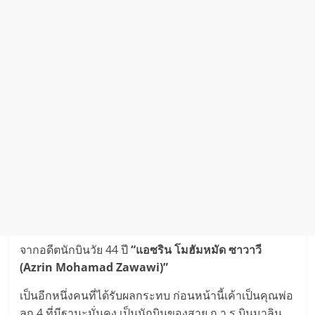
จากอดีตนักบินวัย 44 ปี
“แอซริน โมฮัมหมัด ซาวาวี
(
Azrin Mohamad Zawawi
)”
เป็นอีกหนึ่งคนที่ได้รับผลกระทบ ก่อนหน้านี้เค้าเป็นคุณพ่อ
ลูก 4 ที่มีฐานะมั่นคง เป็นนักบินของสาย ก า ร บินมาลิน