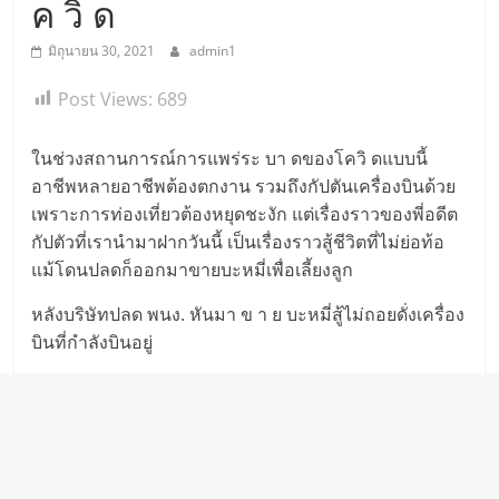
ค วิ ด
มิถุนายน 30, 2021
admin1
Post Views:
689
ในช่วงสถานการณ์การแพร่ระ บา ดของโควิ ดแบบนี้
อาชีพหลายอาชีพต้องตกงาน รวมถึงกัปตันเครื่องบินด้วย
เพราะการท่องเที่ยวต้องหยุดชะงัก แต่เรื่องราวของพี่อดีต
กัปตัวที่เรานำมาฝากวันนี้ เป็นเรื่องราวสู้ชีวิตที่ไม่ย่อท้อ
แม้โดนปลดก็ออกมาขายบะหมี่เพื่อเลี้ยงลูก
หลังบริษัทปลด พนง. หันมา ข า ย บะหมี่สู้ไม่ถอยดั่งเครื่อง
บินที่กำลังบินอยู่