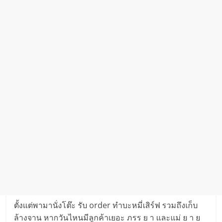
ตั้งแต่พามานั่งโต๊ะ รับ order ทำบะหมี่เสิร์ฟ รวมถึงเก็บ
ล้างจาน หากวันไหนมีลูกค้าเยอะ ภรร ย า และแม่ ย า ย