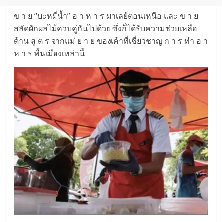
ข า ย “บะหมี่น้ำ” อ า ห า ร มาเลย์ตอนเหนือ และ ข า ย
สลัดผักผลไม้ควบคู่กันไปด้วย ซึ่งก็ได้รับความช่วยเหลือ
ด้าน สู ต ร จากแม่ ย า ย ของเค้าที่เชี่ยวชาญ ก า ร ทำ อ า
ห า ร พื้นเมืองเหล่านี้