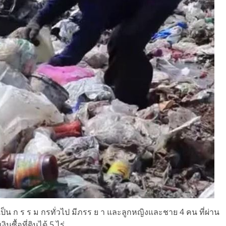
ป็น ก ร ร ม กรทั่วไป มีภรร ย า และลูกหญิงและชาย 4 คน ที่ผ่าน
ซื้อที่ดินได้ 5 ไร่