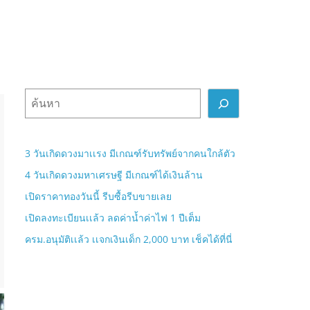
ค้
น
ห
า
3 วันเกิดดวงมาเเรง มีเกณฑ์รับทรัพย์จากคนใกล้ตัว
4 วันเกิดดวงมหาเศรษฐี มีเกณฑ์ได้เงินล้าน
เปิดราคาทองวันนี้ รีบซื้อรีบขายเลย
เปิดลงทะเบียนเเล้ว ลดค่าน้ำค่าไฟ 1 ปีเต็ม
ครม.อนุมัติเเล้ว เเจกเงินเด็ก 2,000 บาท เช็คได้ที่นี่