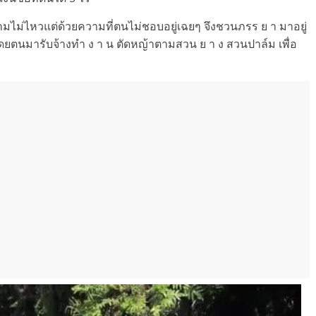
หามไม่ไหวแต่ด้วยความที่ตนไม่ชอบอยู่เฉยๆ จึงชวนภรร ย า มาอยู่
โดยตนมารับจ้างทำ ง า น ตัดหญ้าตามสวน ย า ง สวนปาล์ม เพื่อ