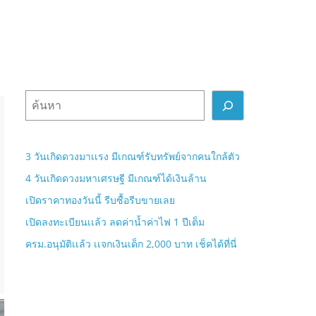
ค้
น
ห
า
3 วันเกิดดวงมาเเรง มีเกณฑ์รับทรัพย์จากคนใกล้ตัว
4 วันเกิดดวงมหาเศรษฐี มีเกณฑ์ได้เงินล้าน
เปิดราคาทองวันนี้ รีบซื้อรีบขายเลย
เปิดลงทะเบียนเเล้ว ลดค่าน้ำค่าไฟ 1 ปีเต็ม
ครม.อนุมัติเเล้ว เเจกเงินเด็ก 2,000 บาท เช็คได้ที่นี่