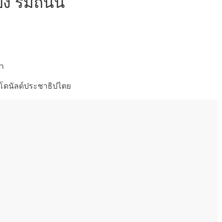
้ง ริมถนน
่า
คโดนัลด์ประชาธิปไตย