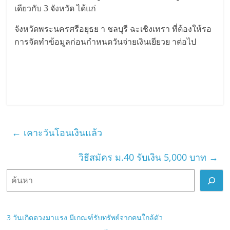
เดียวกับ 3 จังหวัด ได้แก่
จังหวัดพระนครศรีอยุธย า ชลบุรี ฉะเชิงเทรา ที่ต้องให้รอ
การจัดทำข้อมูลก่อนกำหนดวันจ่ายเงินเยียวย าต่อไป
←
เคาะวันโอนเงินแล้ว
วิธีสมัคร ม.40 รับเงิน 5,000 บาท
→
ค้
น
ห
า
3 วันเกิดดวงมาเเรง มีเกณฑ์รับทรัพย์จากคนใกล้ตัว