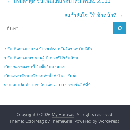
←
ปรับล่าสุด วันโอนเงินเรอบใหม่ คนละ 2,000
ส่งกำลังใจ ให้เจ้าหน้าที่
→
ค้
น
ห
า
3 วันเกิดดวงมาเเรง มีเกณฑ์รับทรัพย์จากคนใกล้ตัว
4 วันเกิดดวงมหาเศรษฐี มีเกณฑ์ได้เงินล้าน
เปิดราคาทองวันนี้ รีบซื้อรีบขายเลย
เปิดลงทะเบียนเเล้ว ลดค่าน้ำค่าไฟ 1 ปีเต็ม
ครม.อนุมัติเเล้ว เเจกเงินเด็ก 2,000 บาท เช็คได้ที่นี่
Copyright © 2026
My Horosas
. All rights reserved.
Theme:
ColorMag
by ThemeGrill. Powered by
WordPress
.