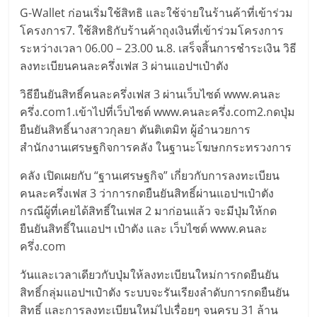
G-Wallet ก่อนเริ่มใช้สิทธิ และใช้จ่ายในร้านค้าที่เข้าร่วม
โครงการ7. ใช้สิทธิกับร้านค้าถุงเงินที่เข้าร่วมโครงการ
ระหว่างเวลา 06.00 – 23.00 น.8. เสร็จสิ้นการชำระเงิน วิธี
ลงทะเบียนคนละครึ่งเฟส 3 ผ่านแอปฯเป๋าตัง
วิธียืนยันสิทธิ์คนละครึ่งเฟส 3 ผ่านเว็บไซด์ www.คนละ
ครึ่ง.com1.เข้าไปที่เว็บไซต์ www.คนละครึ่ง.com2.กดปุ่ม
ยืนยันสิทธิ์นางสาวกุลยา ตันติเตมิท ผู้อำนวยการ
สำนักงานเศรษฐกิจการคลัง ในฐานะโฆษกกระทรวงการ
คลัง เปิดเผยกับ “ฐานเศรษฐกิจ” เกี่ยวกับการลงทะเบียน
คนละครึ่งเฟส 3 ว่าการกดยืนยันสิทธิ์ผ่านแอปฯเป๋าตัง
กรณีผู้ที่เคยได้สิทธิ์ในเฟส 2 มาก่อนแล้ว จะมีปุ่มให้กด
ยืนยันสิทธิ์ในแอปฯ เป๋าตัง และ เว็บไซต์ www.คนละ
ครึ่ง.com
วันและเวลาเดียวกับปุ่มให้ลงทะเบียนใหม่การกดยืนยัน
สิทธิ์กลุ่มแอปฯเป๋าตัง ระบบจะรันเรียงลำดับการกดยืนยัน
สิทธิ์ และการลงทะเบียนใหม่ไปเรื่อยๆ จนครบ 31 ล้าน