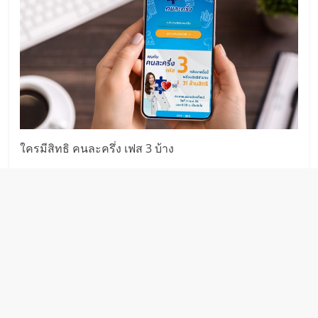
ใครมีสิทธิ คนละครึ่ง เฟส 3 บ้าง