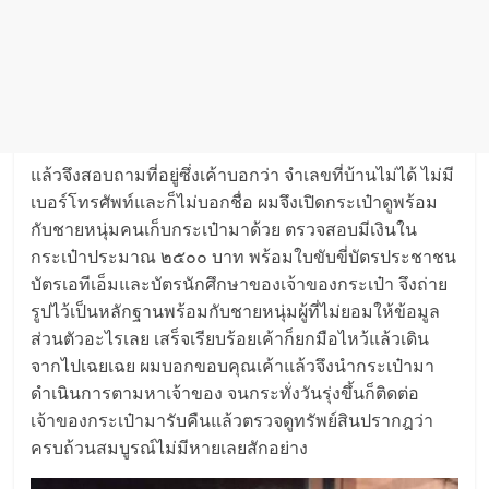
แล้วจึงสอบถามที่อยู่ซึ่งเค้าบอกว่า จำเลขที่บ้านไม่ได้ ไม่มี
เบอร์โทรศัพท์และก็ไม่บอกชื่อ ผมจึงเปิดกระเป๋าดูพร้อม
กับชายหนุ่มคนเก็บกระเป๋ามาด้วย ตรวจสอบมีเงินใน
กระเป๋าประมาณ ๒๕๐๐ บาท พร้อมใบขับขี่บัตรประชาชน
บัตรเอทีเอ็มและบัตรนักศึกษาของเจ้าของกระเป๋า จึงถ่าย
รูปไว้เป็นหลักฐานพร้อมกับชายหนุ่มผู้ที่ไม่ยอมให้ข้อมูล
ส่วนตัวอะไรเลย เสร็จเรียบร้อยเค้าก็ยกมือไหว้แล้วเดิน
จากไปเฉยเฉย ผมบอกขอบคุณเค้าแล้วจึงนำกระเป๋ามา
ดำเนินการตามหาเจ้าของ จนกระทั่งวันรุ่งขึ้นก็ติดต่อ
เจ้าของกระเป๋ามารับคืนแล้วตรวจดูทรัพย์สินปรากฎว่า
ครบถ้วนสมบูรณ์ไม่มีหายเลยสักอย่าง