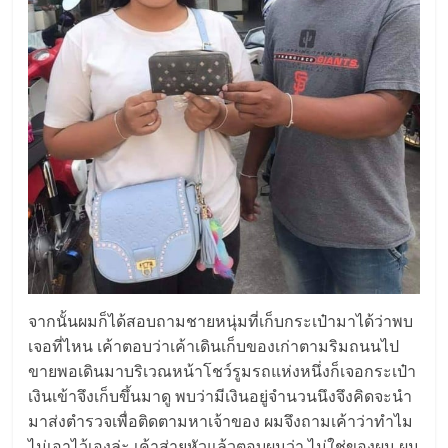
จากนั้นผมก็ได้สอบถามชายหนุ่มที่เก็บกระเป๋ามาได้ว่าพบ
เจอที่ไหน เค้าตอบว่าเค้าเดินเก็บของเก่าตามริมถนนไป
ขายพอเดินมาบริเวณหน้าโชว์รูมรถแห่งหนึ่งก็เจอกระเป๋า
เงินเข้าจึงเก็บขึ้นมาดู พบว่ามีเงินอยู่จำนวนนึงจึงคิดจะนำ
มาส่งตำรวจเพื่อติดตามหาเจ้าของ ผมจึงถามเค้าว่าทำไม
ไม่เอาไว้เองล่ะ เค้าส่ายหัวแล้วตอบผมว่า ไม่ใช่ของผม ผม