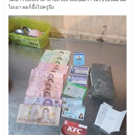
ไม่เอา ผมก็อึ้งไปครู่นึง