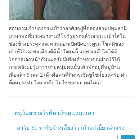
สอบถามเจ้าของกระเป๋าว่าอาศัยอยู่ที่คลองสามปทุมธานี
มาหาพ่อที่มาเหมางานที่โชว์รูมรถแล้วเอากระเป๋าใส่ใน
ช่องข้างประตูคงจะหล่นตอนเปิดปิดประตูรถ โชคดีของ
เค้าที่ได้เจอพลเมืองดีมีน้ำใจคนนี้ แต่พวกเค้าไม่ได้มี
โอกาสเจอหน้ากันนะครับมีเพียงคำขอบคุณฝากไว้ให้
ภายหลังผมรู้มาว่าชายหนุ่มคนนั้นเค้าพักอยู่ที่หมู่บ้าน
เฟื่องฟ้า 9 เฟส 2 เค้าคือคนดีที่ควรเชิดชูใช่มั้ยละครับ คำ
ที่ผมประทับใจมากคือ ไม่ใช่ของผม ผมไม่เอา
←
หนูน้อยขายโรตีหาเงินดูเเลคุณตา
ตาวัย 60 มารับจ้างเลี้ยงวัว เถ้าแก่เบี้ยวค่าแรง
→
ค้