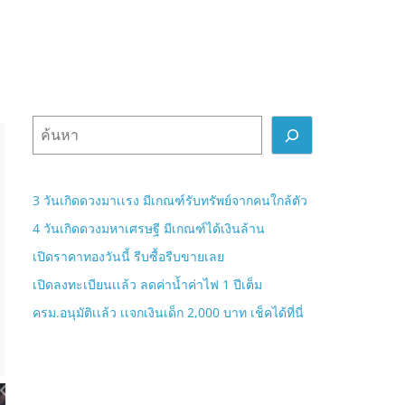
ค้
น
ห
า
3 วันเกิดดวงมาเเรง มีเกณฑ์รับทรัพย์จากคนใกล้ตัว
4 วันเกิดดวงมหาเศรษฐี มีเกณฑ์ได้เงินล้าน
เปิดราคาทองวันนี้ รีบซื้อรีบขายเลย
เปิดลงทะเบียนเเล้ว ลดค่าน้ำค่าไฟ 1 ปีเต็ม
ครม.อนุมัติเเล้ว เเจกเงินเด็ก 2,000 บาท เช็คได้ที่นี่