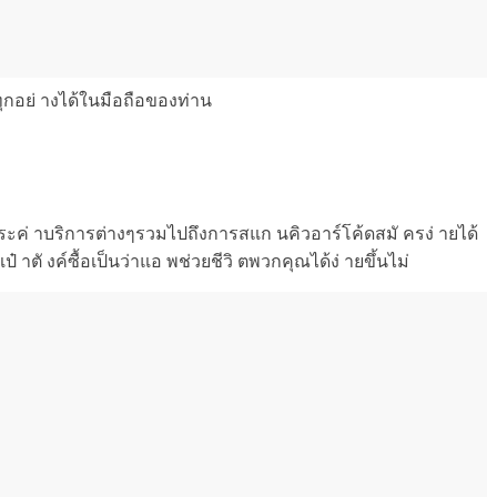
ุกอย่ างได้ในมือถือของท่าน
ชำระค่ าบริการต่างๆรวมไปถึงการสแก นคิวอาร์โค้ดสมั ครง่ ายได้
๋ าตั งค์ซื้อเป็นว่าแอ พช่วยชีวิ ตพวกคุณได้ง่ ายขึ้นไม่