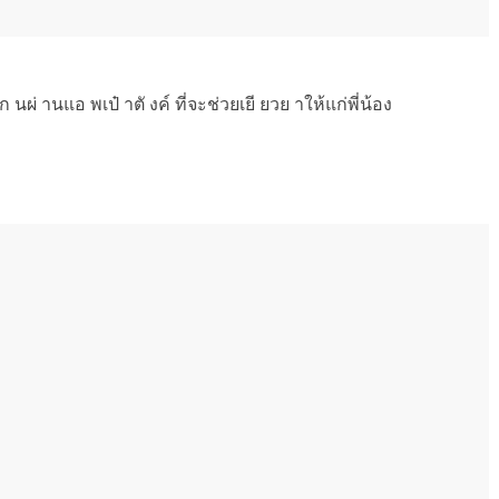
นผ่ านแอ พเป๋ าตั งค์ ที่จะช่วยเยี ยวย าให้แก่พี่น้อง