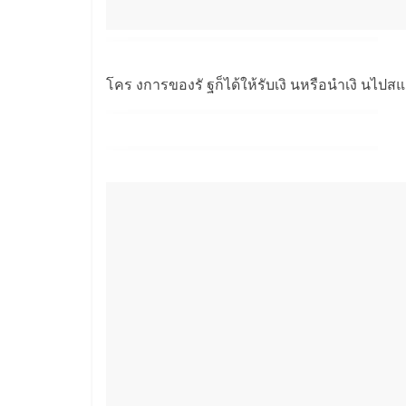
โคร งการของรั ฐก็ได้ให้รับเงิ นหรือนำเงิ นไปสแก 