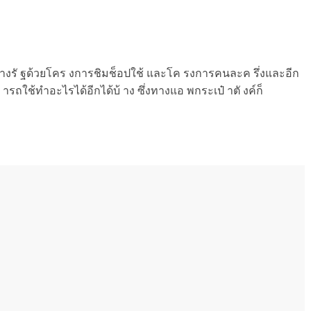
รั ฐด้วยโคร งการชิมช็อปใช้ และโค รงการคนละค รึ่งและอีก
ารถใช้ทำอะไรได้อีกได้บ้ าง ซึ่งทางแอ พกระเป๋ าตั งค์ก็