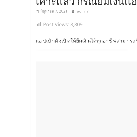
เคาะเเล้ว กรณียืมเงินเเอ
มิถุนายน 7, 2021
admin1
Post Views:
8,809
แอ ปเป๋ าตั งเปิ ดให้ยืมเงิ นได้ทุกอาชี พสาม ารถร