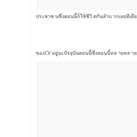
ประชาช นซึ่งตอนนี้ก็ใช้ชีวิ ตกันลำบ ากเลยทีเ
ของCV อยู่นะปัจจุบันตอนนี้ซึ่งตอนนี้หล ายหล าย