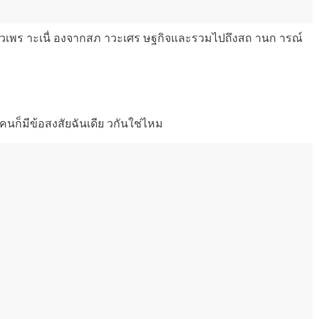
ดียวเพร าะเนื่ องจากสภ าวะเศร ษฐกิจและรวมไปถึงสถ านก ารณ์
คนก็มีข้อสงสัยฉันเดีย วกันใช่ไหม