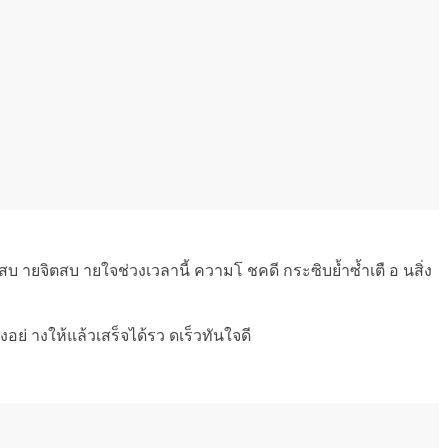
จก็สบ ายจิตสบ ายใจช่วงเวลานี้ ความโ ชคดี กระซิบย้ำซ้ำเตื อ นสิ่ง
สิ่งอย่ างให้แล้วเสร็จได้รว ดเร็วทันใจดี