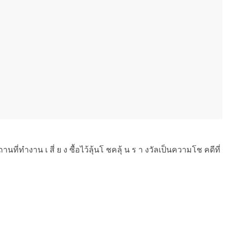
่ทำงาน เ สี่ ย ง ซื้อไว้ลุ้นโ ชคลุ้ น ร า งวัลเป็นความโช คดีที่