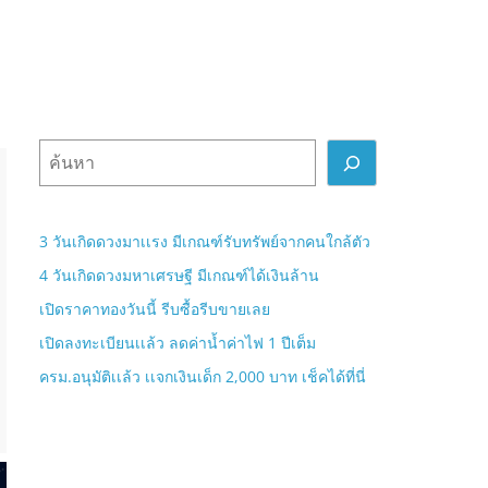
ค้
น
ห
า
3 วันเกิดดวงมาเเรง มีเกณฑ์รับทรัพย์จากคนใกล้ตัว
4 วันเกิดดวงมหาเศรษฐี มีเกณฑ์ได้เงินล้าน
เปิดราคาทองวันนี้ รีบซื้อรีบขายเลย
เปิดลงทะเบียนเเล้ว ลดค่าน้ำค่าไฟ 1 ปีเต็ม
ครม.อนุมัติเเล้ว เเจกเงินเด็ก 2,000 บาท เช็คได้ที่นี่