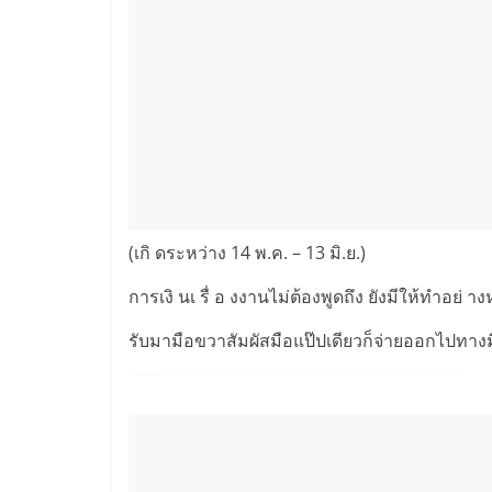
(เกิ ดระหว่าง 14 พ.ค. – 13 มิ.ย.)
การเงิ นเ รื่ อ งงานไม่ต้องพูดถึง ยังมีให้ทำอย่ า
รับมามือขวาสัมผัสมือแป๊ปเดียวก็จ่ายออกไปทางมื