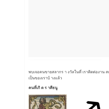
พบเจอคนขายสลากร า งวัลในที่ เราติดต่องาน สถานที
เป็นของเราบ้ างแล้ว
คนที่เกิ ด ร าศีธนู