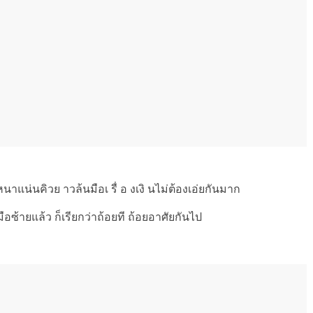
งหนาแน่นคิวย าวล้นมือเ รื่ อ งเงิ นไม่ต้องเอ่ยกันมาก
อซ้ายแล้ว ก็เรียกว่าถ้อยที ถ้อยอาศัยกันไป