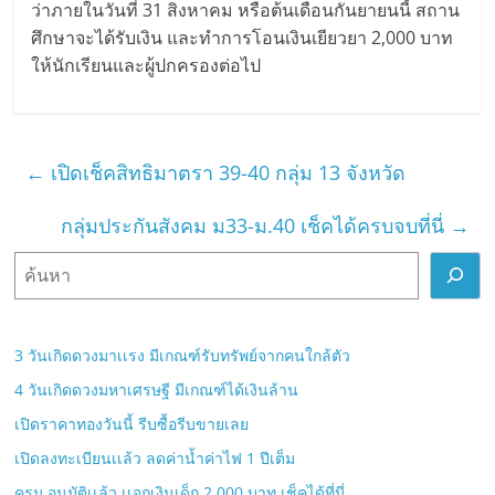
ว่าภายในวันที่ 31 สิงหาคม หรือต้นเดือนกันยายนนี้ สถาน
ศึกษาจะได้รับเงิน และทำการโอนเงินเยียวยา 2,000 บาท
ให้นักเรียนและผู้ปกครองต่อไป
←
เปิดเช็คสิทธิมาตรา 39-40 กลุ่ม 13 จังหวัด
กลุ่มประกันสังคม ม33-ม.40 เช็คได้ครบจบที่นี่
→
ค้
น
ห
า
3 วันเกิดดวงมาเเรง มีเกณฑ์รับทรัพย์จากคนใกล้ตัว
4 วันเกิดดวงมหาเศรษฐี มีเกณฑ์ได้เงินล้าน
เปิดราคาทองวันนี้ รีบซื้อรีบขายเลย
เปิดลงทะเบียนเเล้ว ลดค่าน้ำค่าไฟ 1 ปีเต็ม
ครม.อนุมัติเเล้ว เเจกเงินเด็ก 2,000 บาท เช็คได้ที่นี่