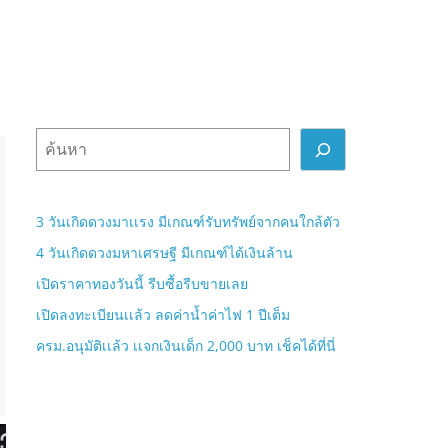
ค้
น
ห
า
3 วันเกิดดวงมาเเรง มีเกณฑ์รับทรัพย์จากคนใกล้ตัว
4 วันเกิดดวงมหาเศรษฐี มีเกณฑ์ได้เงินล้าน
เปิดราคาทองวันนี้ รีบซื้อรีบขายเลย
เปิดลงทะเบียนเเล้ว ลดค่าน้ำค่าไฟ 1 ปีเต็ม
ครม.อนุมัติเเล้ว เเจกเงินเด็ก 2,000 บาท เช็คได้ที่นี่