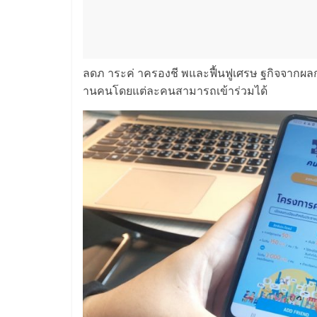
ลดภ าระค่ าครองชี พและฟื้นฟูเศรษ ฐกิจจาก
านคนโดยแต่ละคนสามารถเข้าร่วมได้