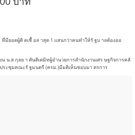
000 บาท
ียอดผู้ติ ดเชื้ อล่ าสุด 1 แสนกว่าคนทำให้รั ฐบ าลต้องออ
นายน น.ส.กุลย า ตันติเตมิทผู้อำนวยการสำนักงานเศร ษฐกิจการคลั
ี่ประชุมคณะรั ฐมนตรี (ครม.)มีมติเห็นชอบมา ตรการ