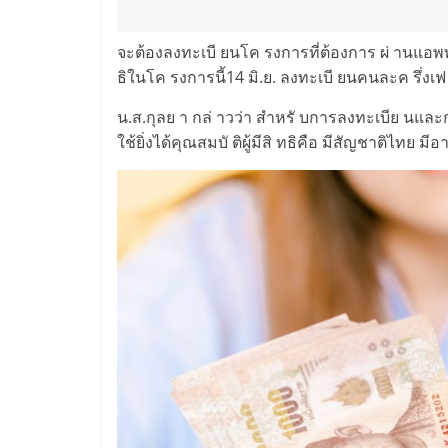
จะต้องลงทะเบี ยนโค รงการที่ต้องการ ผ่ านแอพพล
ธิในโค รงการนี้14 มิ.ย. ลงทะเบี ยนคนละค รึ่งเฟ
น.ส.กุลย า กล่ าวว่า สำหรั บการลงทะเบีย นและ
ใช้ยิ่งได้คุณสมบั ติผู้มีสิ ทธิคือ มีสัญชาติไทย 