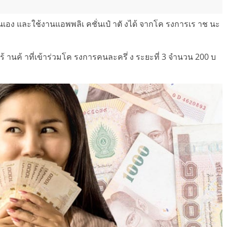
ยตนเอง และใช้งานแอพพลิเ คชั่นเป๋ าตั งได้ จากโค รงการเร าช นะ
ร้ านค้ าที่เข้าร่วมโค รงการคนละครึ่ ง ระยะที่ 3 จำนวน 200 บ