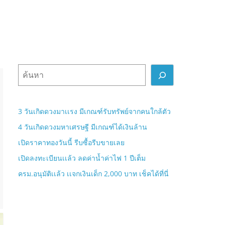
ค้
น
ห
า
3 วันเกิดดวงมาเเรง มีเกณฑ์รับทรัพย์จากคนใกล้ตัว
4 วันเกิดดวงมหาเศรษฐี มีเกณฑ์ได้เงินล้าน
เปิดราคาทองวันนี้ รีบซื้อรีบขายเลย
เปิดลงทะเบียนเเล้ว ลดค่าน้ำค่าไฟ 1 ปีเต็ม
ครม.อนุมัติเเล้ว เเจกเงินเด็ก 2,000 บาท เช็คได้ที่นี่