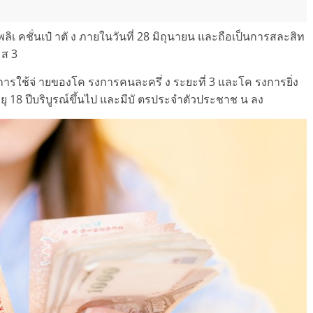
ิเ คชั่นเป๋ าตั ง ภายในวันที่ 28 มิถุนายน และถือเป็นการสละสิท
 ส 3
การใช้จ่ ายของโค รงการคนละครึ่ ง ระยะที่ 3 และโค รงการยิ่ง
มีอายุ 18 ปีบริบูรณ์ขึ้นไป และมีบั ตรประจำตัวประชาช น ลง