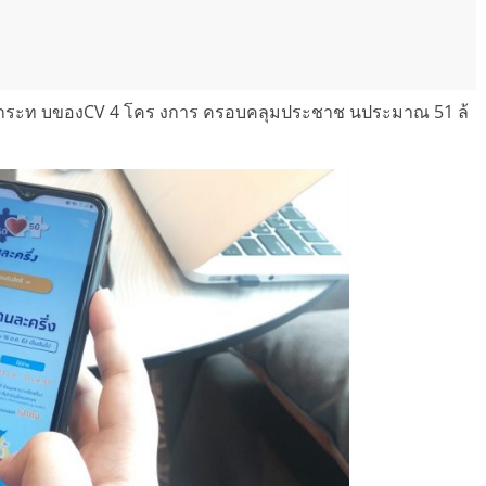
ผลกระท บของCV 4 โคร งการ ครอบคลุมประชาช นประมาณ 51 ล้