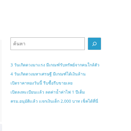
ค้
น
ห
า
3 วันเกิดดวงมาเเรง มีเกณฑ์รับทรัพย์จากคนใกล้ตัว
4 วันเกิดดวงมหาเศรษฐี มีเกณฑ์ได้เงินล้าน
เปิดราคาทองวันนี้ รีบซื้อรีบขายเลย
เปิดลงทะเบียนเเล้ว ลดค่าน้ำค่าไฟ 1 ปีเต็ม
ครม.อนุมัติเเล้ว เเจกเงินเด็ก 2,000 บาท เช็คได้ที่นี่