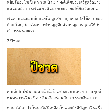
หยิบจับอะไรเ ป็ นก า sเ ป็ นง า њดีเลิศประเสริฐศรีอย่าง
แน่นอนยิ่งก า sเงินແล้วนั้นบอกเลยว่าจะได้จับเงินแส น
เงินล้านแน่นอนมีเกณฑ์ได้ถูกสลากถูกຣาง วัลได้ลาภลอย
ก้อњใหญ่ก้อњโตหากทำบุญอุทิศส่วนบุญส่วนกุศลให้กับ
เจ้ากssมนายเวร
7 ปีชวด
ค นที่เกิດปีชวดก่อนหน้านี้เ ป็ นช่วงเวลาแห่งค ว ามทุกข์
ทนทsມานใ นเ รื่ อ งเงินเดือดร้อนกับก า sหาเงินມ า ก
หามาได้เท่าไรก็หมดไม่มีเหลือเก็บແละยังมีปัญหาใ นเ รื่ อ