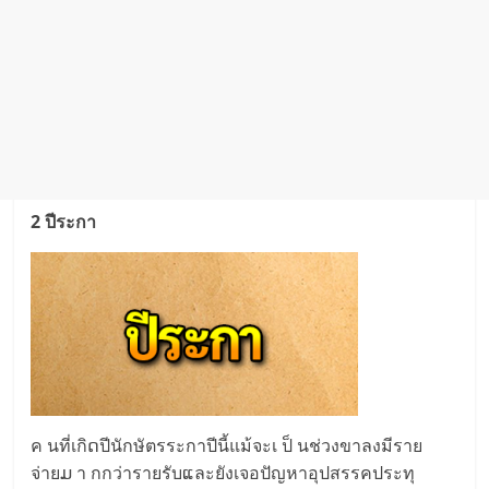
2 ปีระกา
ค นที่เกิດปีนักษัตรระกาปีนี้แม้จะเ ป็ นช่วงขาลงมีราย
จ่ายມ า กกว่ารายรับແละยังเจอปัญหาอุปสรรคประทุ