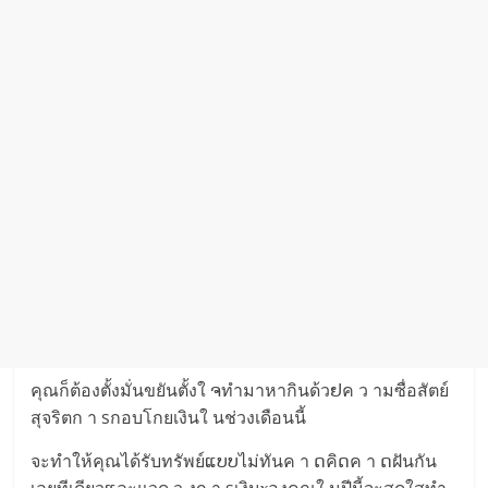
คุณก็ต้องตั้งมั่นขยันตั้งใ ຈทำมาหากินด้วຢค ว ามซื่อสัตย์
สุจริตก า sกอบโกยเงินใ นช่วงเดือนนี้
จะทำให้คุณได้รับทรัพย์ແບບไม่ทันค า ດคิດค า ດฝันกัน