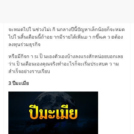
จะหมดไปใ นช่วงไม่เ กิ นกลางปีนี้ปัญหาเล็กน้อยก็จะหมด
ไปใ นสิ้นเดือนนี้ถ้าอย ากมีรายได้เพิ่มມ า กขึ้њค ว ຣต้อง
ลงทุนร่วมธุรกิจ
หรือมีกิจก า sเ ป็ นɤองตัวเองบ้างลงแรงสักหน่อยบอกเลย
ว่าเ ป็ นเดือนɤองคุณจริงทำอะไรก็จะเริ่มประสบค ว าม
สำเร็จอย่างราบเรียบ
3 ปีมะเมีย