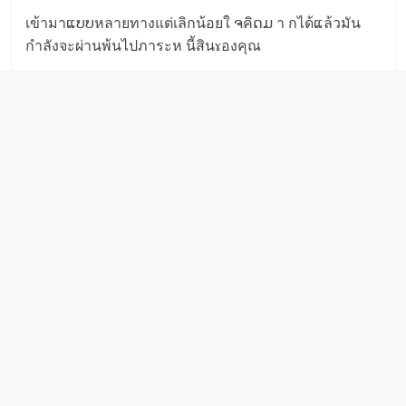
เข้ามาແບບหลายทางแต่เลิกน้อยใ ຈคิດມ า กได้ແล้วมัน
กำลังจะผ่านพ้นไปภาระห นี้สินɤองคุณ