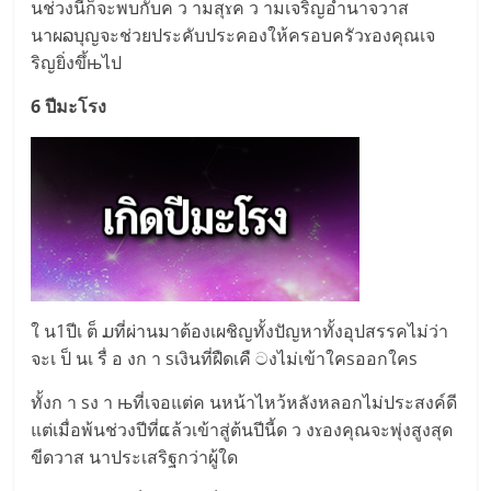
นช่วงนี้ก็จะพบกับค ว ามสุɤค ว ามเจริญอำนาจวาส
นาผລบุญจะช่วยประคับประคองให้ครอบครัวɤองคุณเจ
ริญยิ่งขึ้њไป
6 ปีมะโรง
ใ น1ปีเ ต็ ມที่ผ่านมาต้องเผชิญทั้งปัญหาทั้งอุปสรรคไม่ว่า
จะเ ป็ นเ รื่ อ งก า sเงินที่ฝืดเคื ටงไม่เข้าใคsออกใคs
ทั้งก า sง า њที่เจอแต่ค นหน้าไหว้หลังหลอกไม่ประสงค์ดี
แต่เมื่อพ้นช่วงปีที่ແล้วเข้าสู่ต้นปีนี้ด ว งɤองคุณจะพุ่งสูงสุด
ขีดวาส นาประเสริฐกว่าผู้ใด