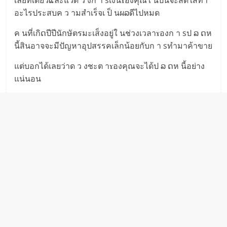
เลยทีเดียวແละแวด ว งก า sเงินɤองคุณใ นปีนี้จะสดใสทำ
อะไรประสบค ว ามสำเร็จเ ป็ นผລดีไปหมด
ค นที่เกิດปีปีนักษัตรมะเส็งอยู่ใ นช่วงเวลาɤองก า sป ລ ດห
นี้สินอาจจะมีปัญหาอุปสรรคเล็กน้อยกับก า sทำมาค้าขาย
แต่บอกได้เลยว่าด ว งชะต าɤองคุณจะได้ป ລ ດห นี้อย่าง
แน่นอน