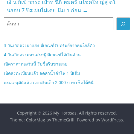
เงิ น ก็เข้ ากระ เป๋าห นี้ก็ หมดรั บโชคให ญ่สุ ดใ
นรอบ 7 ปีແ ບບไม่เคย มีມ า ก่อน
→
ค้
น
ห
า
3 วันเกิดดวงมาเเรง มีเกณฑ์รับทรัพย์จากคนใกล้ตัว
4 วันเกิดดวงมหาเศรษฐี มีเกณฑ์ได้เงินล้าน
เปิดราคาทองวันนี้ รีบซื้อรีบขายเลย
เปิดลงทะเบียนเเล้ว ลดค่าน้ำค่าไฟ 1 ปีเต็ม
ครม.อนุมัติเเล้ว เเจกเงินเด็ก 2,000 บาท เช็คได้ที่นี่
Copyright © 2026
My Horosas
. All rights reserved.
Theme:
ColorMag
by ThemeGrill. Powered by
WordPress
.