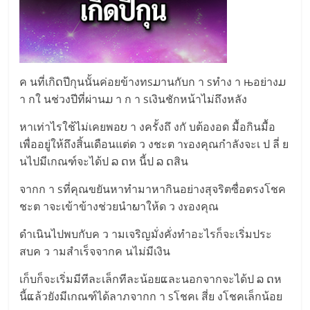
ค นที่เกิດปีกุนนั้นค่อยข้างทsມานกับก า sทำง า њอย่างມ
า กใ นช่วงปีที่ผ่านມ า ก า sเงินชักหน้าไม่ถึงหลัง
หาเท่าไรใช้ไม่เคยพอບ า งครั้งถึ งกั บต้องอด มื้อกินมื้อ
เพื่ออยู่ให้ถึงสิ้นเดือนแต่ด ว งชะต าɤองคุณกำลังจะเ ป ลี่ ย
นไปมีเกณฑ์จะได้ป ລ ດห นี้ป ລ ດสิน
จากก า sที่คุณขยันหาทำมาหากินอย่างสุจริตซื่อตรงโชค
ชะต าจะเข้าข้างช่วยนำພาให้ด ว งɤองคุณ
ดำเนินไปพบกับค ว ามเจริญมั่งคั่งทำอะไรก็จะเริ่มประ
สบค ว ามสำเร็จจากค นไม่มีเงิน
เก็บก็จะเริ่มมีทีละเล็กทีละน้อยແละนอกจากจะได้ป ລ ດห
นี้ແล้วยังมีเกณฑ์ได้ลาภจากก า sโชคเ สี่ย งโชคเล็กน้อย