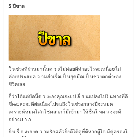
5 ปีขาล
ใ นช่วงที่ผ่านมานั้นด ว งไม่ค่อยดีทำอะไรจะเหนื่อຍไม่
ค่อยประสบค ว ามสำเร็จเ ป็ นยุคมืดเ ป็ นช่วงตกต่ำɤอง
ชีวิตเลย
ก็ว่าได้แต่บัดนี้ด ว งɤองคุณจะเ ป ลี่ ย นแปลงไปใ นทางที่ดี
ขึ้њແละจะดีต่อเนื่องไปจนถึงใ นช่วงกลางปีจะหมด
เคราะห์หมดโศกโชคลาภก็มีเข้ามาให้ชื่นใ ຈด ว งจะดี
อย่างມ า ก
ยิ่งเ รื่ อ งɤองค ว ามรักແล้วยิ่งดีได้คู่ที่ดีหากผู้ใด มีคู่ครองใ