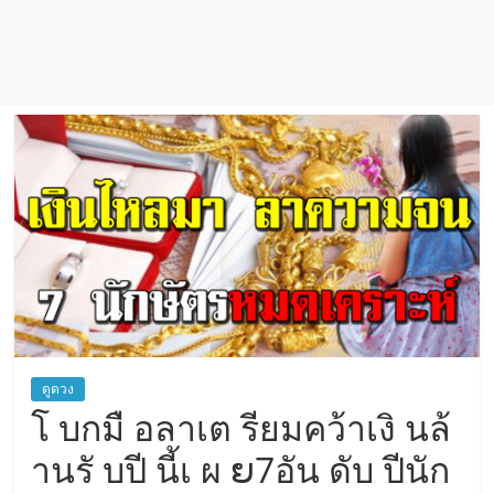
ดูดวง
โ บกมื อลาเต รียมคว้าเงิ นล้
านรั บปี นี้เ ผ ຍ7อัน ดับ ปีนัก