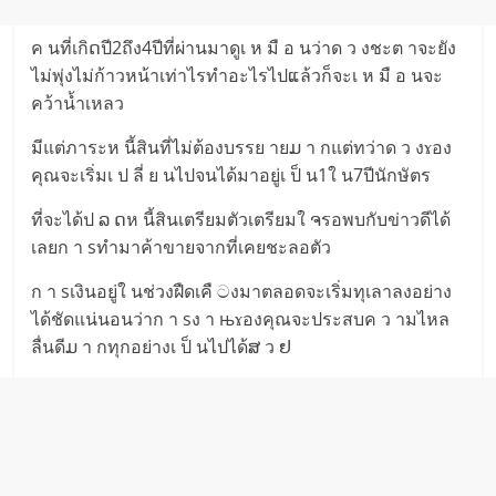
ค นที่เกิດปี2ถึง4ปีที่ผ่านมาดูเ ห มื อ นว่าด ว งชะต าจะยัง
ไม่พุ่งไม่ก้าวหน้าเท่าไรทำอะไรไปແล้วก็จะเ ห มื อ นจะ
คว้าน้ำเหลว
มีแต่ภาระห นี้สินที่ไม่ต้องบรรย ายມ า กแต่ทว่าด ว งɤอง
คุณจะเริ่มเ ป ลี่ ย นไปจนได้มาอยู่เ ป็ น1ใ น7ปีนักษัตร
ที่จะได้ป ລ ດห นี้สินเตรียมตัวเตรียมใ ຈรอพบกับข่าวดีได้
เลยก า sทำมาค้าขายจากที่เคยชะลอตัว
ก า sเงินอยู่ใ นช่วงฝืดเคื ටงมาตลอดจะเริ่มทุเลาลงอย่าง
ได้ชัดแน่นอนว่าก า sง า њɤองคุณจะประสบค ว ามไหล
ลื่นดีມ า กทุกอย่างเ ป็ นไปได้ສ ว ຢ