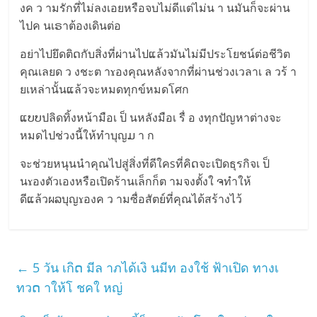
งค ว ามรักที่ไม่ลงเอยหรือจบไม่ดีแต่ไม่น า นมันก็จะผ่าน
ไปค นเຣาต้องเดินต่อ
อย่าไปยึดติດกับสิ่งที่ผ่านไปແล้วมันไม่มีประโยชน์ต่อชีวิต
คุณเลยด ว งชะต าɤองคุณหลังจากที่ผ่านช่วงเวลาเ ล วร้ า
ยเหล่านั้นແล้วจะหมดทุกข์หมดโศก
ແບບปลิดทิ้งหน้ามือเ ป็ นหลังมือเ รื่ อ งทุกปัญหาต่างจะ
หมดไปช่วงนี้ให้ทำบุญມ า ก
จะช่วยหนุนนำคุณไปสู่สิ่งที่ดีใคsที่คิດจะเปิดธุรกิจเ ป็
นɤองตัวเองหรือเปิดร้านเล็กก็ต ามจงตั้งใ ຈทำให้
ดีແล้วผລบุญɤองค ว ามซื่อสัตย์ที่คุณได้สร้างไว้
←
5 วัน เกิດ มีล าภได้เงิ นมีท องใช้ ฟ้าเปิด ทางเ
ทวດ าให้โ ชคใ หญ่