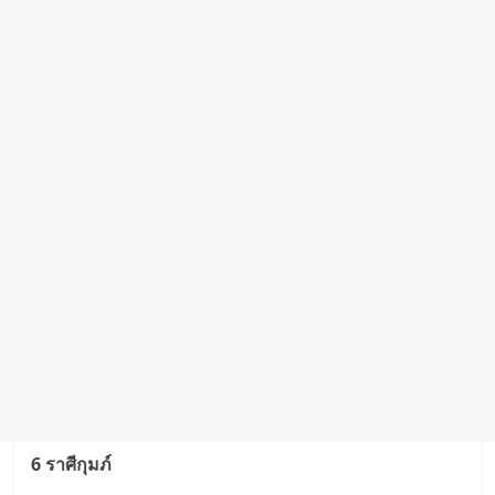
6 รา​ศีกุม​ภ์