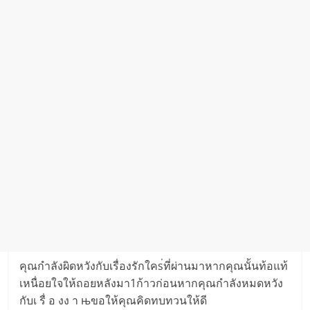
คุณกำ​ลั​งผิ​ดหวัง​กับเ​รื่​องรั​กใคs่ที่ผ่านมาหากคุ​ณนั้นท้​อแท้
เหนื่อ​ยใ​จให้ถ​อยหลัง​มา1ก้าว​ก่อน​หากคุ​ณ​กำลังหมด​หวัง​
กับเ รื่ อ ง​ง า њขอให้คุ​ณคิ​ดท​บทวนให้ดี