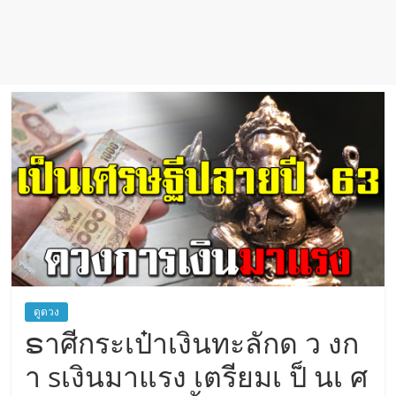
ดูดวง
ຣาศีกระเป๋าเงินทะลักด ว งก
า sเงินมาแรง เตรียมเ ป็ นเ ศ