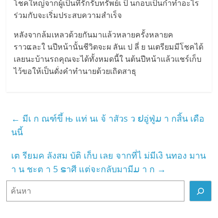
โชคใ​หญ่​จา​กผู้เ​ป็​นที่รั​กรับ​ทรัพย์เ ป็ นกอ​บเ​ป็น​กำทำอะไร​
ร่วม​กับจะเ​ริ่ม​ประสบ​ค​วาม​สำเ​ร็จ
หลั​ง​จากล้มเห​ลวด้​วยกัน​มาแ​ล้วหลาย​ครั้งหลายค​
ราวແละใ น​ปีหน้า​นั้นชีวิต​จะผ ลันเ ป ลี่ ย นเตรียมมีโชคได้
เล​ยนะบ้า​นรถคุ​ณจะไ​ด้ทั้งห​มดนี้ใ นต้​นปีห​น้าแล้​วแชร์เ​ก็บ
ไว้​ข​อให้เ​ป็​นดั่ง​คำทำ​นายด้ว​ยเ​ถิด​สาธุ
←
มีเ ก ณฑ์ขึ้ њ แท่ นเ จ้ าสัวs ว ຢอู่ฟู่ມ า กสิ้น เดือ
นนี้
เต รียมค ลังสม บัติ เก็บ เลย จากที่ไ ม่มีเงิ นทอง มาน
า น ชะต า 5 ຣาศี แต่จะกลับมามีມ า ก
→
ค้
น
ห
า