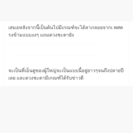
เสมอหลังจากนี้เป็นต้นไปมีเกณฑ์จะได้ลาภลอยจากเ พศต
รงข้ามแบบงงๆ แถมดวงชะตายัง
จะเป็นที่เอ็นดูของผู้ใหญ่จะเป็นแบบนี้อยู่ยาวๆจนถึงปลายปี
เลย และดวงชะตามีเกณฑ์ได้รับข่าวดี