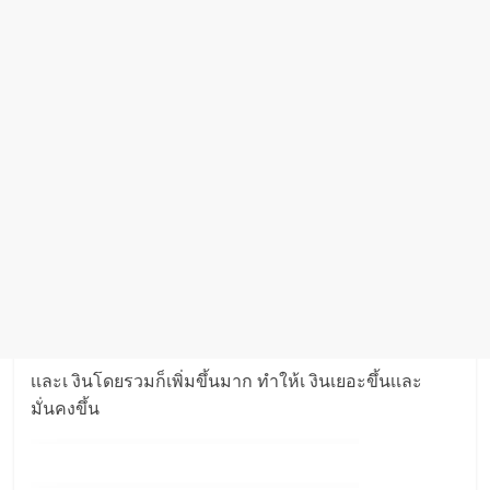
เเละเ งินโดยรวมก็เพิ่มขึ้นมาก ทำให้เ งินเยอะขึ้นเเละ
มั่นคงขึ้น