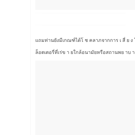
แถมท่านยังมีเกณฑ์ได้โ ช คลาภจากการ เ สี่ ย 
ล็อตเตอรี่ที่เร่ข า ยใกล้อนามัยหรือสถานพย าบ 