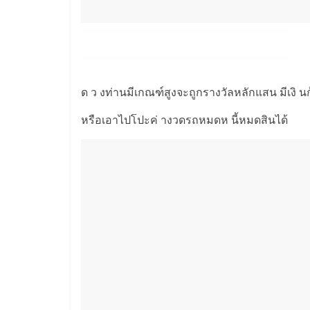
ด ว งท่านมีเกณฑ์สูงจะถูกรางวัลหลักแสน มีเงิ น
หรือเอาไปโปะค่ างวดรถหมดห นี้หมดสินได้