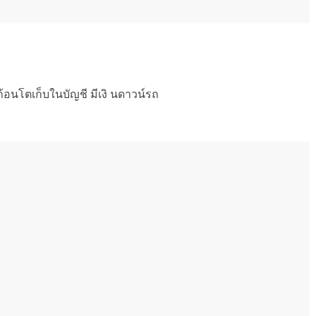
ก้อนโตเก็บในบัญชี มีเงิ นดาวน์รถ