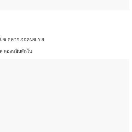
ง โ ช คหากเจอคนข า ย
าล ลองหยิบสักใบ