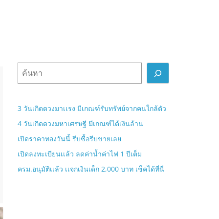
ค้
น
ห
า
3 วันเกิดดวงมาเเรง มีเกณฑ์รับทรัพย์จากคนใกล้ตัว
4 วันเกิดดวงมหาเศรษฐี มีเกณฑ์ได้เงินล้าน
เปิดราคาทองวันนี้ รีบซื้อรีบขายเลย
เปิดลงทะเบียนเเล้ว ลดค่าน้ำค่าไฟ 1 ปีเต็ม
ครม.อนุมัติเเล้ว เเจกเงินเด็ก 2,000 บาท เช็คได้ที่นี่