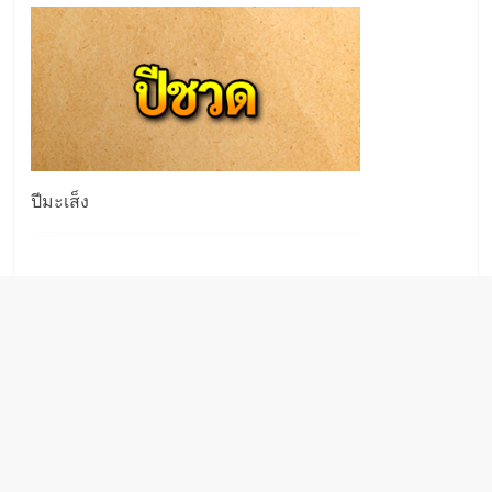
ปีมะเส็ง