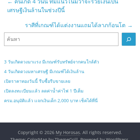
←
คนเกิด 4 วันนี้ ที่มีแนวโน้มว่าจะรวยเงินเป็น
เศรษฐีเงินล้านในช่วงปีนี้
ราศีที่เกณฑ์ได้แต่งงานแถมได้ลาภก้อนโต
→
ค้
น
ห
า
3 วันเกิดดวงมาเเรง มีเกณฑ์รับทรัพย์จากคนใกล้ตัว
4 วันเกิดดวงมหาเศรษฐี มีเกณฑ์ได้เงินล้าน
เปิดราคาทองวันนี้ รีบซื้อรีบขายเลย
เปิดลงทะเบียนเเล้ว ลดค่าน้ำค่าไฟ 1 ปีเต็ม
ครม.อนุมัติเเล้ว เเจกเงินเด็ก 2,000 บาท เช็คได้ที่นี่
Copyright © 2026
My Horosas
. All rights reserved.
Theme:
ColorMag
by ThemeGrill. Powered by
WordPress
.