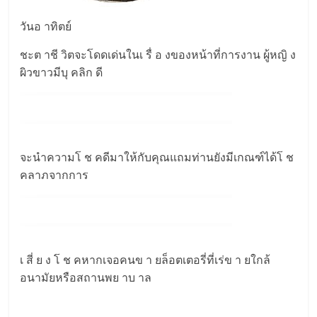
วันอ าทิตย์
ชะต าชี วิตจะโดดเด่นในเ รื่ อ งของหน้าที่การงาน ผู้หญิ ง
ผิวขาวมีบุ คลิก ดี
จะนำความโ ช คดีมาให้กับคุณแถมท่านยังมีเกณฑ์ได้โ ช
คลาภจากการ
เ สี่ ย ง โ ช คหากเจอคนข า ยล็อตเตอรี่ที่เร่ข า ยใกล้
อนามัยหรือสถานพย าบ าล