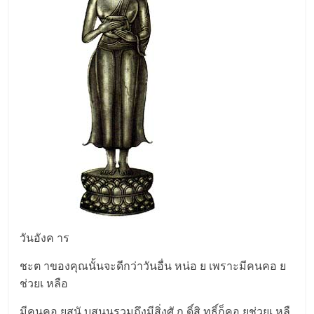
วันอังค าร
ชะต าของคุณนั้นจะดีกว่าวันอื่น หน่อ ย เพราะมีคนคอ ย
ช่วยเ หลือ
มีคนคอ ยสนั บสนุนรวมถึงมีสิ่งศั ก ดิ์สิ ทธิ์ก็คอ ยช่วยเ หลื