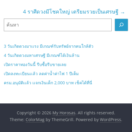
4 ราศีดวงมีโชคใหญ่ เตรียมรวยเป็นเศรษฐี
→
ค้
น
ห
า
3 วันเกิดดวงมาเเรง มีเกณฑ์รับทรัพย์จากคนใกล้ตัว
4 วันเกิดดวงมหาเศรษฐี มีเกณฑ์ได้เงินล้าน
เปิดราคาทองวันนี้ รีบซื้อรีบขายเลย
เปิดลงทะเบียนเเล้ว ลดค่าน้ำค่าไฟ 1 ปีเต็ม
ครม.อนุมัติเเล้ว เเจกเงินเด็ก 2,000 บาท เช็คได้ที่นี่
Copyright © 2026
My Horosas
. All rights reserved.
Theme:
ColorMag
by ThemeGrill. Powered by
WordPress
.