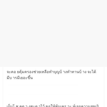
จะคอ ยคุ้มครองช่วยเหลือทำบุญบ้ างทำทานบ้ าง จะได้
มีบ ารมีเยอะขึ้น
เก็บโ ช คด ว งชะต าไว้ ขอให้พ้นเคร าะ ห์เจอความสุขเงิ