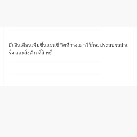
มีเ งินเดือนเพิ่มขึ้นแผนชี วิตที่วางเอ าไว้ก็จะประสบผลสำเ
ร็จ และสิ่งศั ก ดิ์สิ ทธิ์