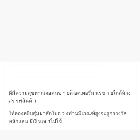
ดีมีความสุขหากเจอคนข า ยล็ อตเตอรี่มาเร่ข า ยใกล้ห้าง
สร รพสินค้ า
ให้ลองหยิบสุ่มมาสักใบด ว งท่านมีเกณฑ์สูงจะถูกรางวัล
หลักแสน มีเงิ นเอ าไปใช้