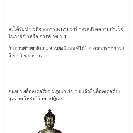
จะได้รับข่ า วดีจากการลงนามว่าจ้ างจะเกิ ดความสำเ ร็จ
ในการค้ าหรือ การค้ าข า ย
กับชาวต่างชาติแถมท่านยังมีเกณฑ์ได้โ ช คลาภจากการ เ
สี่ ย ง โ ช คหากเจอ
คนข า ยล็อตเตอรี่ผอ มสูงมาเร่ข า ยแล้วยื่นล็อตเตอรี่ใบ
สุดท้าย ให้รับไว้อย่ าปฎิเสธ