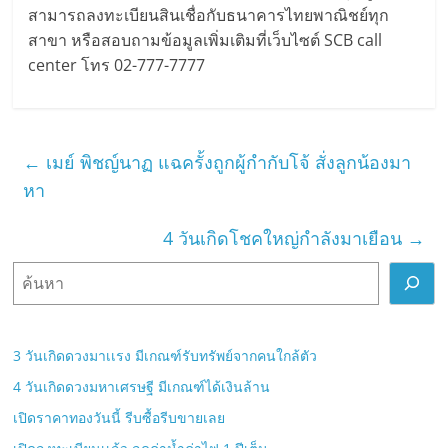
สามารถลงทะเบียนสินเชื่อกับธนาคารไทยพาณิชย์ทุก
สาขา หรือสอบถามข้อมูลเพิ่มเติมที่เว็บไซต์ SCB call
center โทร 02-777-7777
←
เมย์ พิชญ์นาฏ แฉครั้งถูกผู้กำกับโจ้ สั่งลูกน้องมา
หา
4 วันเกิดโชคใหญ่กำลังมาเยือน
→
ค้
น
ห
า
3 วันเกิดดวงมาเเรง มีเกณฑ์รับทรัพย์จากคนใกล้ตัว
4 วันเกิดดวงมหาเศรษฐี มีเกณฑ์ได้เงินล้าน
เปิดราคาทองวันนี้ รีบซื้อรีบขายเลย