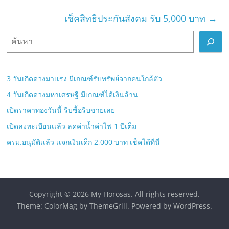
เช็คสิทธิประกันสังคม รับ 5,000 บาท
→
ค้
น
ห
า
3 วันเกิดดวงมาเเรง มีเกณฑ์รับทรัพย์จากคนใกล้ตัว
4 วันเกิดดวงมหาเศรษฐี มีเกณฑ์ได้เงินล้าน
เปิดราคาทองวันนี้ รีบซื้อรีบขายเลย
เปิดลงทะเบียนเเล้ว ลดค่าน้ำค่าไฟ 1 ปีเต็ม
ครม.อนุมัติเเล้ว เเจกเงินเด็ก 2,000 บาท เช็คได้ที่นี่
Copyright © 2026
My Horosas
. All rights reserved.
Theme:
ColorMag
by ThemeGrill. Powered by
WordPress
.