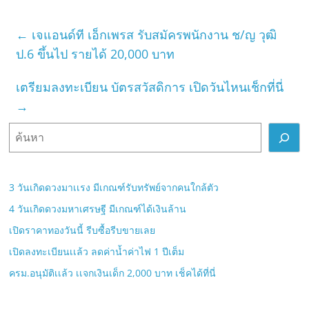
←
เจแอนด์ที เอ็กเพรส รับสมัครพนักงาน ช/ญ วุฒิ
ป.6 ขึ้นไป รายได้ 20,000 บาท
เตรียมลงทะเบียน บัตรสวัสดิการ เปิดวันไหนเช็กที่นี่
→
ค้
น
ห
า
3 วันเกิดดวงมาเเรง มีเกณฑ์รับทรัพย์จากคนใกล้ตัว
4 วันเกิดดวงมหาเศรษฐี มีเกณฑ์ได้เงินล้าน
เปิดราคาทองวันนี้ รีบซื้อรีบขายเลย
เปิดลงทะเบียนเเล้ว ลดค่าน้ำค่าไฟ 1 ปีเต็ม
ครม.อนุมัติเเล้ว เเจกเงินเด็ก 2,000 บาท เช็คได้ที่นี่