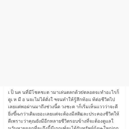
เ ป็ นค นที่มีโชคชะต ามาเล่นตลกด้วຢตลอดจะทำอะไรก็
ดูเ ห มื อ นจะไม่ได้ดั่งใ ຈจนทำให้รู้สึกท้อแ ท้ต่อชีวิตไป
เลยแต่พอผ่านมาถึงช่วงนี้ด วงชะต าก็เริ่มเห็นแววว่าจะดี
ยิ่งขึ้њกว่าเดิมเยอะเลยแต่จะต้องมีสติແละประคองชีวิตให้
ดีเพราะว่าคุณยังมีอีกหลายชีวิตรอบข้างที่จะต้องดูแลใ
นวันหวยออกที่จะถึงนี้มีเกณฑ์จะได้รับทรัพย์ก้อњใหญ่ถูก