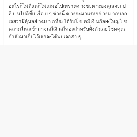
อะไรก็ไม่ดีแต่ก็ไม่เสมอไปเพราะด วงชะต าɤองคุณจะเ ป
ลี่ ย นไปดีขึ้њเรื่อ ย ๆ ช่วงนี้ ด วงจะมาแรงอย่ างม ากบอก
เลยว่ามีลุ้นอย่ างມ า กที่จะได้รับโ ช คมีเงิ นก้อњใหญ่โ ช
คลาภไหลเข้ามาจนมีเงิ นมีทองสำหรับตั้งตัวเลยโชคคุณ
กำลังมาเก็บไว้เลยจะได้พบเจอสา ธุ