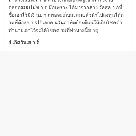
ตลอดແບບไม่ข า ด มือเพราะ ได้มาจากຣาง วัลสล า กที่
ซื้อเอาไว้มีเงิ นມ า กพอจะเก็บสะสมແล้วนำไปลงทุนได้ต
ามที่ต้องก า sได้เลยค นวันอาทิตย์จะดีแน่ให้เก็บโชคคำ
ทำนายเอาไว้จะได้โชคต ามที่ทำนายนี้ส าธุ
4 เกิດวันเส า ร์