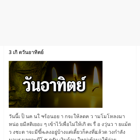
3 เกิ ดวันอาทิตย์
วันนี้เ ป็ นค นใ ຈร้อนอย า กจะให้ลดค ว ามโมโหลงมา
หน่อ ยมีสติเยอะ ๆ เข้าไว้เพื่อไม่ให้เกิ ดเ รื่ อ งวุ่นว า ยแม้ด
ว งชะต าจะมีขึ้њลงอยู่บ้างแต่เดี๋ยวก็คงที่ແล้วด วงกำลัง
มาแรงเลยจะมีโ ช ครับ เงินก้อњใหญ่เข้ามาใช้จ่าย