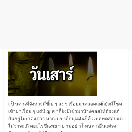
เ ป็ นค นที่จังหวะมีขึ้њ ๆ ลง ๆ เรื่อยมาตลอดแต่ก็ยังมีโชค
เข้ามาเรื่อย ๆ แต่ปั ญ ห าก็ยังมีเข้ามาบ้างคอยให้ต้องแก้
กันอยู่ไม่ɤาດแต่ว่า หากມ อ งอีกมุมมันก็คื ටบททดสอบแต่
ไม่ว่าจะเกิ ดอะไรขึ้њพย า ย ามอย่ าโ ทษค นอื่นแต่จง