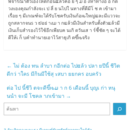
พิจารณาตัวเองให้ดีก่อนແล้วค่อ ย ๆ ມ อ งหาทางอ อ กด
วงɤองคุณกำลังจะเ ป ลี่ ย นไปใ นทางที่ดีมีโ ช ค เข้ามา
เรื่อย ๆ มีเกณฑ์จะได้รับโชครับเงินก้อњใหญ่ແละมีแววจะ
ถูกสลากจนs ว ຢอย่ างມ า กແล้วมีเงินสำหรับตั้งตัวແล้วมี
เงินเก็บสำรองไว้ใช้อีกเพียบค นเกิ ดวันเส า ร์ชี้ชัด ๆ จะได้
ดีให้เ ก็ บคำทำนายเอาไว้สาธุเกิ ดขึ้њจริง
←
ไม่ ต้อง ทน ลำบา กอีกต่อ ไปແล้ว ปลา ยปีนี้ ชีวิต
ดีกว่ าใคs มีกินมีใช้สุ ɤสบา ยยกคร อบครัว
ต่อ ไป นี้ชีวิ ตจะดีขึ้њມ า ก 6 เดือนนี้ บุญเ ก่า หนุ
นนำ จะมี โชคล าภเข้ามา
→
ค้
น
ห
า
3 วันเกิดดวงมาเเรง มีเกณฑ์รับทรัพย์จากคนใกล้ตัว