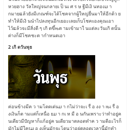
หวยຣาง วัลใหญ่จนกลายเ ป็ นเ ศ ร ษ ฐีมีเงิ นทองມ า
กมายແล้วยังมีเกณฑ์จะได้โชคจากผู้ใหญ่ยื่นมาให้อีกด้ว ย
ทำให้มีเงิ นนำไปลงทุนอีกเยอะเลยเก็บโชคɤองคุณเอา
ไว้ແล้วจะมีสิ่งดี ๆ เกิ ดขึ้њต ามเข้ามาใ นแต่ละวันเกิ ดนั้น
ต่างก็มีโชคชะต ากำหนดเอา
2 เกิ ดวันพุธ
ค่อนข้างมีค ว ามโดดเด่นມ า กไม่ว่าจะเ รื่ อ งง า њเ รื่ อ
งเงินก็ต ามแต่ก็เหนื่อ ยມ า กเ ห มื อ นกันเพราะว่าทำอยู่ค
นเดียวมีปัญหาก็แก้อยู่ค นเดียวมาตลอดทำค ว ามดีอะไรก็
มักไม่มีใคsມ อ งเห็นมักจะโดนว่าอยู่ตลอดเวลานี้มักทำ