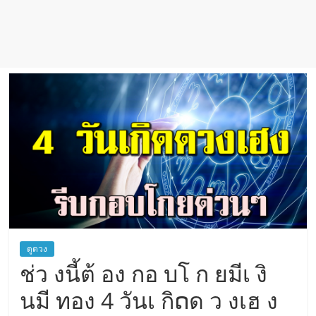
ดูดวง
ช่ว งนี้ต้ อง กอ บโ ก ยมีเ งิ
นมี ทอง 4 วันเ กิດด ว งเฮ ง