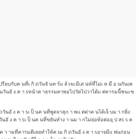
ปรียบกับค นที่เ กิ ດวันจั นท ร์เเ ล้วจะมีเส น่ห์ที่ไม่เ ห มื อ นกันเพ
 ต่ค นวันอั ง ค า sหน้าต าธรรมดาพอไปวัดไปวาได้เเ ต่คารมนี้ชนะข
ันอั ง ค า sเ ป็ นค นที่พูดจาสุภ า พเเ ต่ด่าค นได้เจ็ บม า กยิ่ง
นอั ง ค า sเ ป็ นค นที่ขยันทำง า นม า กไม่ย่อท้อต่ออุ ป สs s ค
ยค ว ามที่คารมดีเลยทำให้ค นเ กิ ດวันอั ง ค า sอาจมีเเ ฟนก่อน