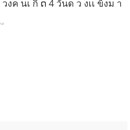
ป วงค นเ กิ ດ 4 วันด ว งเเ ข็งม า
าภ