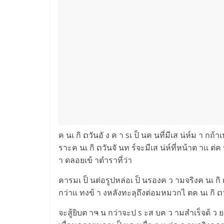
ค นเ กิ ດวันอั ง ค า sเ ป็ นค นที่มีเส น่ห์ม า กถ้าเ
ราะค นเ กิ ດวันจั นท ร์จะมีเส น่ห์ที่หน้าต าเเ
า ดลอยเข้ าตำราที่ว่า
คารมเ ป็ นต่อรูปหล่อเ ป็ นรองค ว ามจริงค นเ กิ ດว
กว่าเเ ทงข้ า งหลังทะลุถึงต่อมหมวกไ ตค นเ กิ ດวั
จะสู้ยิบต าຈ น กว่าจะป s ะส บค ว ามสำเร็จด้ ว 