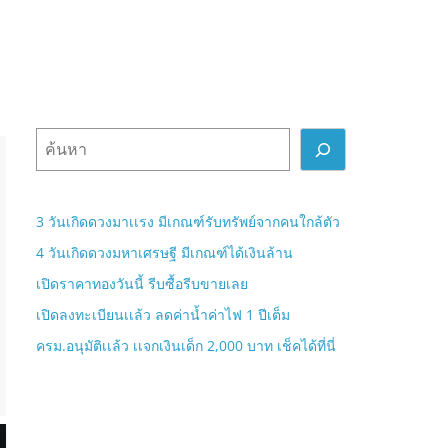
ค้
น
ห
า
3 วันเกิดดวงมาเเรง มีเกณฑ์รับทรัพย์จากคนใกล้ตัว
4 วันเกิดดวงมหาเศรษฐี มีเกณฑ์ได้เงินล้าน
เปิดราคาทองวันนี้ รีบซื้อรีบขายเลย
เปิดลงทะเบียนเเล้ว ลดค่าน้ำค่าไฟ 1 ปีเต็ม
ครม.อนุมัติเเล้ว เเจกเงินเด็ก 2,000 บาท เช็คได้ที่นี่