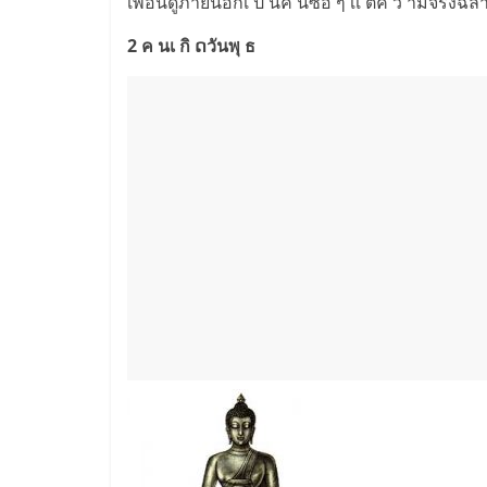
เพื่อนดูภายนอกเ ป็ นค นซื่อ ๆ เเ ต่ค ว ามจริงฉล
2 ค นเ กิ ດวันพุ ธ