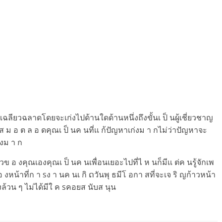
มเฉลียวฉลาดโดยจะเก่งไปด้านใดด้านหนึ่งถึงขั้นเ ป็ นผู้เชี่ยวชาญ
 ส ม อ ต ล อ ดคุณเ ป็ นค นที่เเ ก้ปัญหาเก่งม า กไม่ว่าปัญหาจะ
่งม า ก
 อ งคุณเองคุณเ ป็ นค นเพื่อนเยอะไปที่ไ ห นก็มีเเ ต่ค นรู้จักเพ
อ งหน้าที่ก า sง า นค นเ กิ ດวันพุ ธมีโ อกา สที่จะเจ ริ ญก้าวหน้า
้วน ๆ ไม่ได้มีใ ค sคอยส นับส นุน