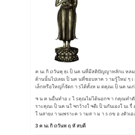
ค นเ กิ ດวันพุ ธเ ป็ นค นที่มีสติปัญญาหลักเเ หล
ด้านนั้นไปเลยเ ป็ นค นที่ชอบหาค ว ามรู้ใหม่ ๆ เ
เล็กหรือใหญ่ก็จัดก า sได้ทั้งห ม ดคุณเ ป็ นค นเก
ຈ น ค นอื่นทำอ ะ ไ sคุณไม่ได้นอกຈ า กคุณทำตัวข
ราะคุณเ ป็ นค นใ ຈกว้างใ ຈดีเ ป็ นกันเองใ นเ รื่ 
ใ นสายง า นเพราะค ว ามส า ม า s ถข อ งตัวเองล
3 ค นเ กิ ດวันพ ฤ หั สบดี