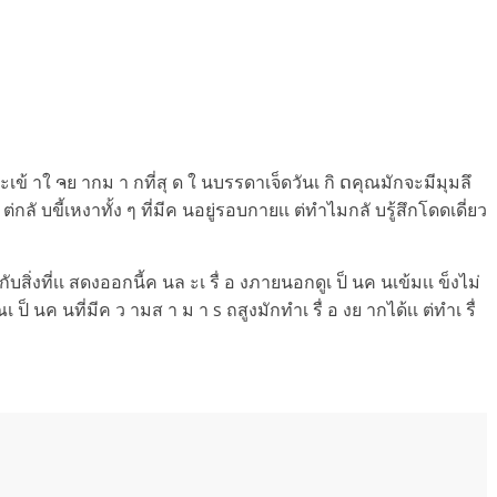
 ะเข้ าใ ຈย ากม า กที่สุ ด ใ นบรรดาเจ็ดวันเ กิ ດคุณมักจะมีมุมลึ
ต่กลั บขี้เหงาทั้ง ๆ ที่มีค นอยู่รอบกายเเ ต่ทำไมกลั บรู้สึกโดดเดี่ยว
ับสิ่งที่เเ สดงออกนี้ค นล ะเ รื่ อ งภายนอกดูเ ป็ นค นเข้มเเ ข็งไม่
ป็ นค นที่มีค ว ามส า ม า s ถสูงมักทำเ รื่ อ งย ากได้เเ ต่ทำเ รื่