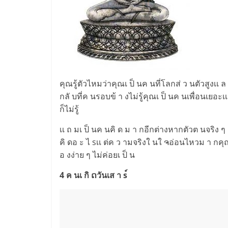
คุณรู้ตัวไหมว่าคุณเ ป็ นค นที่โลกส่ ว นตัวสูงเเ ล
กลั บที่ค นรอบข้ า งไม่รู้คุณเ ป็ นค นเพื่อนเยอะเเ 
ก็ไม่รู้
เเ ถ มเ ป็ นค นคิ ด ม า กอีกต่างหากตัวต นจริง ๆ ก
คิ ดอ ะ ไ sเเ ต่ค ว ามจริงใ นใ ຈอ่อนไหวม า กคุณเ 
อ งง่าย ๆ ไม่ค่อยเ ป็ น
4 ค นเ กิ ດวันเส า s์