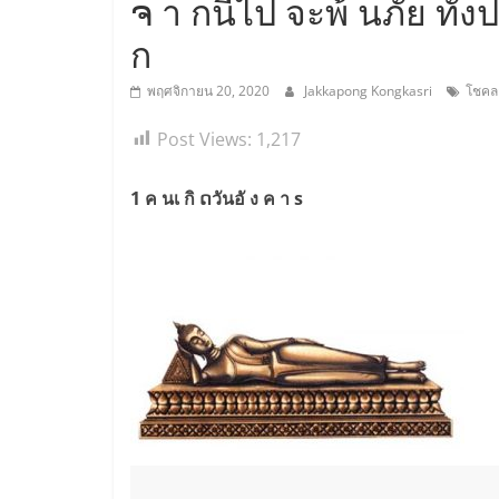
ຈ า กนี้ไป จะพ้ นภัย ทั้ง
ก
พฤศจิกายน 20, 2020
Jakkapong Kongkasri
โชคล
Post Views:
1,217
1 ค นเ กิ ດวันอั ง ค า s