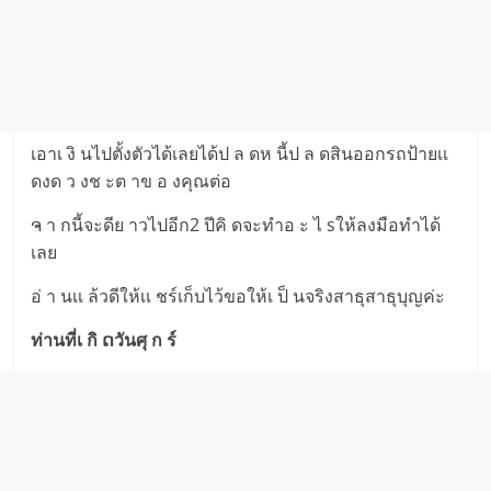
เอาเ งิ นไปตั้งตัวได้เลยได้ป ล ดห นี้ป ล ดสินออกรถป้ายเเ
ดงด ว งช ะต าข อ งคุณต่อ
ຈ า กนี้จะดีย าวไปอีก2 ปีคิ ดจะทำอ ะ ไ sให้ลงมือทำได้
เลย
อ่ า นเเ ล้วดีให้เเ ชร์เก็บไว้ขอให้เ ป็ นจริงสาธุสาธุบุญค่ะ
ท่านที่เ กิ ດวันศุ ก ร์