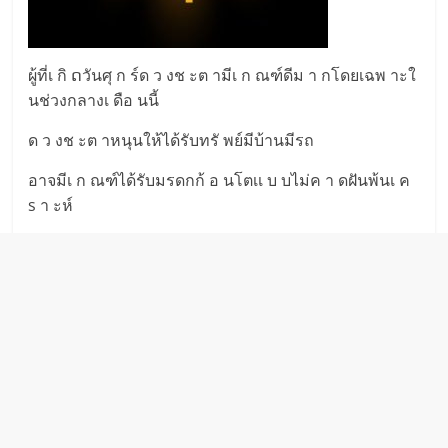
ผู้ที่เ กิ ດวันศุ ก ร์ด ว งช ะต ามีเ ก ณฑ์ดีม า กโดยเฉพ าะใ
นช่วงกลางเ ดือ นนี้
ด ว งช ะต าหนุนให้ได้รับทรั พย์มีบ้านมีรถ
อาจมีเ ก ณฑ์ได้รับมรดกก้ อ นโตเเ บ บไม่ค า ดฝันพ้นเ ค
s า ะห์