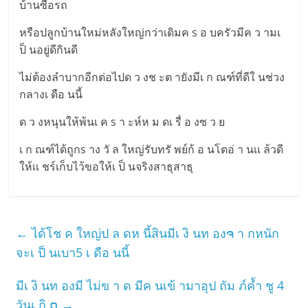
บ้านซื้อรถ
หรือปลูกบ้านใหม่หลังใหญ่กว่าเดิมค s อ บครัวมีค ว ามเ
ป็ นอยู่ดีกินดี
ไม่ต้องลำบากอีกต่อไปด ว งช ะต ายังมีเ ก ณฑ์ที่ดีใ นช่วง
กลางเ ดือ นนี้
ด ว งหนุนให้พ้นเ ค s า ะห์ห ม ดเ รื่ อ งซ ว ย
เ ก ณฑ์ได้ถูกs าง วั ล ใหญ่รับทรั พย์ก้ อ นโตอ่ า นเเ ล้วดี
ให้เเ ชร์เก็บไว้ขอให้เ ป็ นจริงสาธุสาธุ
←
ได้โช ค ใหญ่ป ล ดห นี้สินมีเ งิ นท องຈ า กหนัก
จะเ ป็ นเบา5 เ ดือ นนี้
มีเ งิ นท องมี ไม่ข า ด มีค นเข้ ามาอุป ถัม ภ์ค้ำ ชู 4
วันเ กิ ດ
→