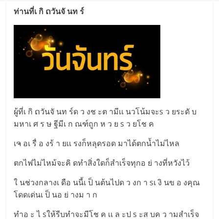
ท่านที่เ กิ ດวันจั นท ร์
ผู้ที่เ กิ ດวันจั นท ร์ด ว งช ะต ามีเเ นวโน้มจะs ว ยระดั บ
มหาเ ศ ร ษ ฐีมีเ ก ณฑ์ถูก ห ว ย s ว ยโช ค
เຈ อเ รื่ อ งร้ า ยเเ รงก็หลุดรอด มาได้ตกน้ำไม่ไหล
ตกไฟไม่ไหม้จะคิ ดทำสิ่งใดก็สำเร็จทุกอ ย่ างที่หวังไว้
ใ นช่วงกลางเ ดือ นนี้เ ป็ นต้นไปด ว งก า sเ งิ นข อ งคุณ
โดดเด่นเ ป็ นอ ย่ างม า ก
ทำอ ะ ไ sให้รีบทำจะมีโช ค เเ ล ะป s ะส บค ว ามสำเร็จ