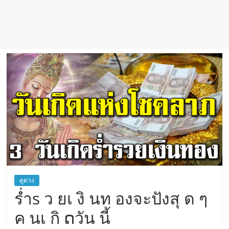
ดูดวง
ร่ำs ว ยเ งิ นท องจะปังสุ ด ๆ
ค นเ กิ ດวัน นี้