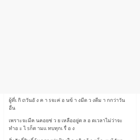
ผู้ที่เ กิ ດวันอั ง ค า sจะค่ อ นข้ า งมีด ว งดีม า กกว่าวัน
อื่น
เพราะจะมีค นคอยช่ ว ย เหลืออยู่ต ล อ ดเวลาไม่ว่าจะ
ทำอ ะ ไ sก็ต ามเเ ทบทุกเ รื่ อ ง