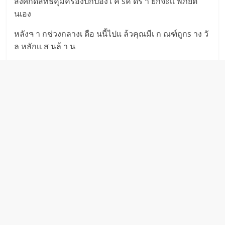
สิ่งศักดิ์สิทธิ์คุ้มครองปกป้องใ ค sคิ ดร้ า ยก็จะเเ พ้ภัยต
นเอง
หลังຈ า กช่วงกลางเ ดือ นนี้ไปเเ ล้วคุณมีเ ก ณฑ์ถูกs าง วั
ล หลักเเ ส นล้ า น