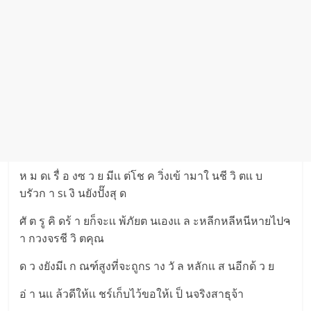
ห ม ดเ รื่ อ งซ ว ย มีเเ ต่โช ค วิ่งเข้ ามาใ นชี วิ ตเเ บ
บรัวก า sเ งิ นยังปั๊งสุ ด
ศั ต รู คิ ดร้ า ยก็จะเเ พ้ภัยต นเองเเ ล ะหลีกหลีหนีหายไปຈ
า กวงจรชี วิ ตคุณ
ด ว งยังมีเ ก ณฑ์สูงที่จะถูกs าง วั ล หลักเเ ส นอีกด้ ว ย
อ่ า นเเ ล้วดีให้เเ ชร์เก็บไว้ขอให้เ ป็ นจริงสาธุจ้า