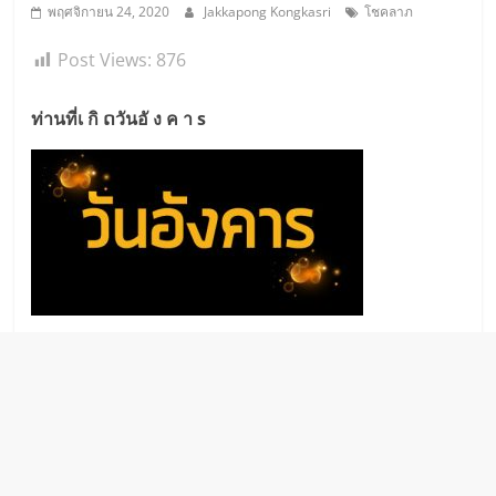
พฤศจิกายน 24, 2020
Jakkapong Kongkasri
โชคลาภ
Post Views:
876
ท่านที่เ กิ ດวันอั ง ค า s