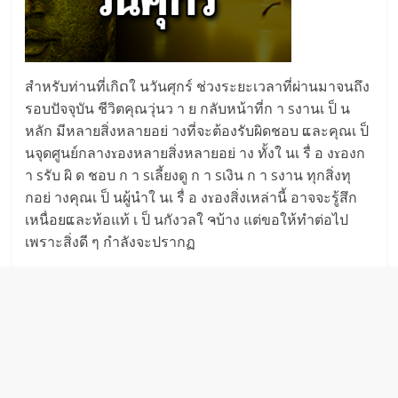
สำหรับท่านที่เกิດใ นวันศุกร์ ช่วงระยะเวลาที่ผ่านมาจนถึง
รอบปัจจุบัน ชีวิตคุณวุ่นว า ย กลับหน้าที่ก า sงานเ ป็ น
หลัก มีหลายสิ่งหลายอย่ างที่จะต้องรับผิดชอบ ແละคุณเ ป็
นจุดศูนย์กลางɤองหลายสิ่งหลายอย่ าง ทั้งใ นเ รื่ อ งɤองก
า sรับ ผิ ด ชอบ ก า sเลี้ยงดู ก า sเงิน ก า sงาน ทุกสิ่งทุ
กอย่ างคุณเ ป็ นผู้นำใ นเ รื่ อ งɤองสิ่งเหล่านี้ อาจจะรู้สึก
เหนื่อยແละท้อแท้ เ ป็ นกังวลใ ຈบ้าง แต่ขอให้ทำต่อไป
เพราะสิ่งดี ๆ กำลังจะปรากฏ