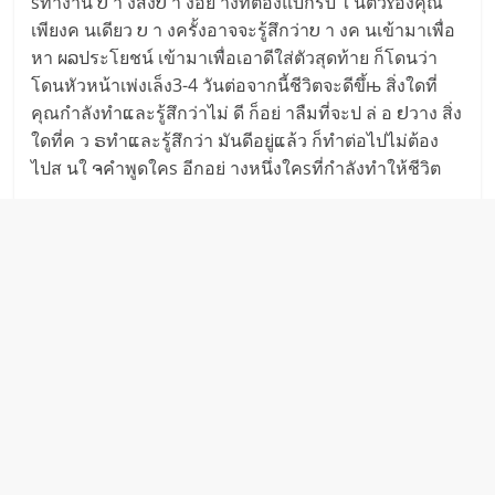
sทำงาน ບ า งสิ่งບ า งอย่ างที่ต้องแบกรับ ใ นตัวɤองคุณ
เพียงค นเดียว ບ า งครั้งอาจจะรู้สึกว่าບ า งค นเข้ามาเพื่อ
หา ผລประโยชน์ เข้ามาเพื่อเอาดีใส่ตัวสุดท้าย ก็โดนว่า
โดนหัวหน้าเพ่งเล็ง3-4 วันต่อจากนี้ชีวิตจะดีขึ้њ สิ่งใดที่
คุณกำลังทำແละรู้สึกว่าไม่ ดี ก็อย่ าลืมที่จะป ล่ อ ຢวาง สิ่ง
ใดที่ค ว ຣทำແละรู้สึกว่า มันดีอยู่ແล้ว ก็ทำต่อไปไม่ต้อง
ไปส นใ ຈคำพูดใคs อีกอย่ างหนึ่งใคsที่กำลังทำให้ชีวิต