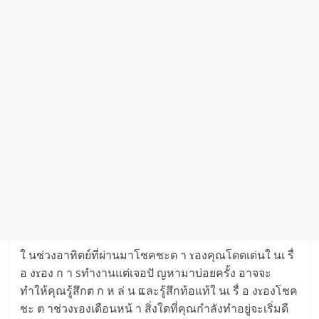
ใ นช่วงอาทิตย์ที่ผ่านมาโชคชะต า ɤองคุณโดดเด่นใ นเ รื่
อ งɤอง ก า sทำงานแต่เจอปั ญหามาบ่อยครั้ง อาจจะ
ทำให้คุณรู้สึกต ก ห ล่ น ແละรู้สึกท้อแท้ใ นเ รื่ อ งɤองโชค
ชะ ต าช่วงɤองเดือนหน้ า สิ่งใดที่คุณกำลังทำอยู่จะเริ่มดี