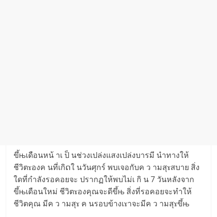
ขึ้њเดือนหน้ าเ ป็ นช่วงเปล่งแสงเปล่งบารมี นำทางให้
ชีวิตɤองค นที่เกิດใ นวันศุกร์ พบเจอกับค ว ามสุɤสบาย สิ่ง
ใดที่กำลังรอคอยจะ ปรากฏให้พบไม่เ กิ น 7 วันหลังจาก
ขึ้њเดือนใหม่ ชีวิตɤองคุณจะดีขึ้њ สิ่งที่รอคอยจะทำให้
ชีวิตคุณ มีค ว ามสุɤ ค นรอบข้างเɤาจะมีค ว ามสุɤขึ้њ