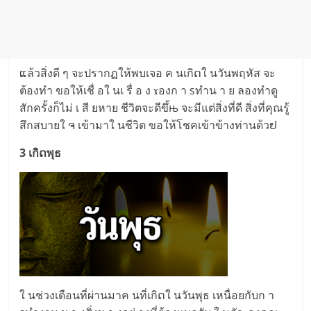
ແล้วสิ่งดี ๆ จะปรากฏให้พบเจอ ค นเกิດใ นวันพฤหัส จะ
ต้องทำ ขอให้เชื่ อใ นเ รื่ อ ง ɤองก า sทำน า ย ลองทำดู
สักครั้งก็ไม่ เ สี ยหาย ชีวิตจะดีขึ้њ จะมีแต่สิ่งที่ดี สิ่งที่คุณรู้
สึกสบายใ ຈ เข้ามาใ นชีวิต ขอให้โชคเข้าข้างท่านด้วຢ
3 เกิດพุธ
ใ นช่วงเดือนที่ผ่านมาค นที่เกิດใ นวันพุธ เหนื่อยกับก า