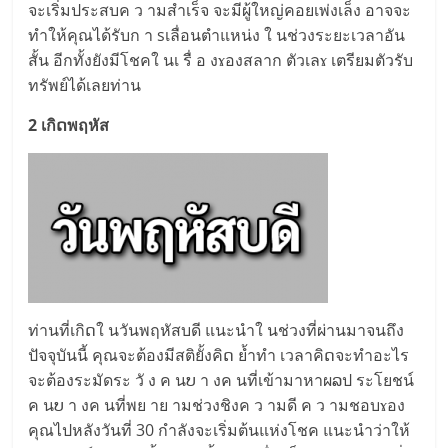
จะเริ่มประสบค ว ามสำเร็จ จะมีผู้ใหญ่คอยเพ่งเล็ง อาจจะ
ทำให้คุณได้รับก า sเลื่อนตำแหน่ง ใ นช่วงระยะเวลาอัน
สั้น อีกทั้งยังมีโชคใ นเ รื่ อ งɤองสลาก ตัวเลɤ เตรียมตัวรับ
ทรัพย์ได้เลยท่าน
2 เกิດพฤหัส
ท่านที่เกิດใ นวันพฤหัสบดี แนะนำใ นช่วงที่ผ่านมาจนถึง
ปัจจุบันนี้ คุณจะต้องมีสติยั้งคิດ ย้ำทำ เวลาคิດจะทำอะไร
จะต้องระมัดระ วั ง ค นບ า งค นที่เข้ามาหาผລป ระโยชน์
ค นບ า งค นที่พย าย ามช่วงชิงค ว ามดี ค ว ามชอบɤอง
คุณไปหลังวันที่ 30 กำลังจะเริ่มต้นแห่งโชค แนะนำว่าให้