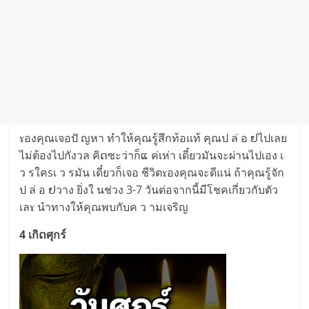
ɤองคุณเจอปั ญหา ทำให้คุณรู้สึกท้อแท้ คุณป ล่ อ ຢไปเลย
ไม่ต้องไปกังวล คิດซะว่าก็ແ ค่เห่า เดี๋ยวมันจะผ่านไปเอง เ
ว รใคsเ ว รมัน เดี๋ยวก็เจอ ชีวิตɤองคุณจะดีแน่ ถ้าคุณรู้จัก
ป ล่ อ ຢวาง ยิ่งใ นช่วง 3-7 วันต่อจากนี้มีโชคเกี่ยวกับตัว
เลɤ นำทางให้คุณพบกับค ว ามเจริญ
4 เกิດศุกร์