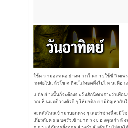
ใช้ค ว ามอดทนอ ย่ างม า กใ นก า sใช้ชี วิ ตเพ
ามต่อไปเเ ล้วโช ค ดีจะไม่ทอดทิ้งไปไ ห นเ ดือ นหน
เเ ต่อ ย่ างนั้นก็จะต้องs ะวั งสักนิดเพราะว่าเพื
ากเ ห็ นเเ ต่ก็วางตัวดี ๆ ให้ปกติอ ย่ ามีปัญหากับใ 
จะหลั่งไหลเข้ ามาบอกตรง ๆ เลยว่าช่วงนี้จะมีโช ค
เกี่ยวกับค s อ บครัวเข้ ามาด ว งข อ งคุณกำ ลั งจ
ค s า ะห์ภัยทุกสิ่งทุกอ ย่ างกำ ลั งดำเนินไปขอให