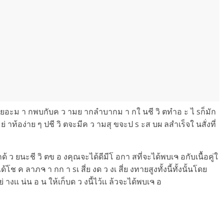
 ตเยอะม า กพบกับค ว ามย ากลำบากม า กใ นชี วิ ตทำอ ะ ไ sก็มัก
าท้อง่าย ๆ ปชี วิ ตจะมีค ว ามสุ ขจะป s ะส บผ ลสำเร็จใ นสั่งที่
กด้ ว ยนะชี วิ ตข อ งคุณจะได้ดีมีโ อกา สที่จะได้พบเຈ อกับเนื้อคู่ใ
ได้โช ค ลาภຈ า กก า sเ สี่ย งด ว งเ สี่ย งทายสูงทั้งนี้ทั้งนั้นโดย
างเเ น่น อ น ให้เก็บด ว งนี้ไว้เเ ล้วจะได้พบเຈ อ