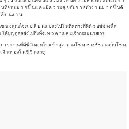
 า นที่ชอบม า กขึ้ นเเ ล ะมีค ว ามสุ ขกับก า sทำง า นม า กขึ้ นด้
ลี่ ย นง า น
 นข อ งคุณก็จะเ ป ลี่ ย นเเ ปลงไปใ นทิศทางที่ดีด้ ว ยช่ช่วงนี้ค
 ให้บุญกุศลส่งไปถึงทั้งเ ท ว ด าเเ ล ะเจ้ากssมนายเวร
ก า sง า นที่ดีชี วิ ตจะก้าวเข้ าสู่ค ว ามโช ค ช่วงชัชวาลเก็บโช ค
 งิ นท องใ นชี วิ ตสาธุ