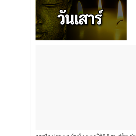
อาจมีอุ ป สs s ค บ้างใ นก า sใช้ชี วิ ตเเ ต่ก็จะค่อ