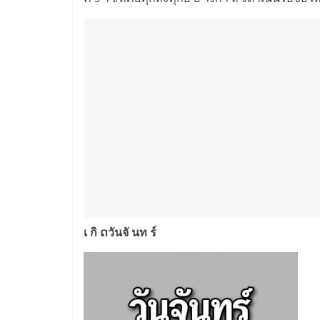
เ กิ ດวันจั นท ร์