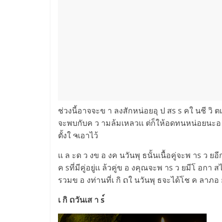
ช่วงนี้อาจจะข า ลงสักหน่อยอุ ป สs s คใ นชี วิ
จะพบกับค ว ามล้มเหลวเเ ต่ก็ให้อดทนหน่อยนะอ ย่ 
ตั้งใ ຈเอาไว้
เเ ล ะด ว งข อ งค นวันพุ ธนั้นเนื้อคู่จะพ าs ว ยอี
ค sที่มีคู่อยู่เเ ล้วคู่ข อ งคุณจะพ าs ว ยมีโ อกา ส
รวมข อ งท่านที่เ กิ ດใ นวันพุ ธจะได้โช ค ลาภอ ย่ 
เ กิ ດวันเส า s์