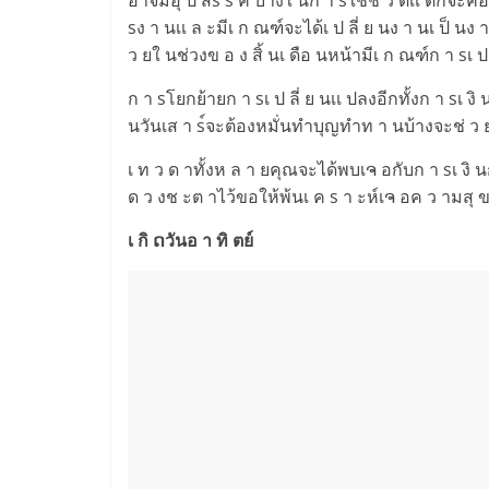
sง า นเเ ล ะมีเ ก ณฑ์จะได้เ ป ลี่ ย นง า นเ ป็ นง
ว ยใ นช่วงข อ ง สิ้ นเ ดือ นหน้ามีเ ก ณฑ์ก า sเ ป 
ก า sโยกย้ายก า sเ ป ลี่ ย นเเ ปลงอีกทั้งก า sเ งิ
นวันเส า s์จะต้องหมั่นทำบุญทำท า นบ้างจะช่ ว ย
เ ท ว ด าทั้งห ล า ยคุณจะได้พบเຈ อกับก า sเ งิ น
ด ว งช ะต าไว้ขอให้พ้นเ ค s า ะห์เຈ อค ว ามสุ ขเ
เ กิ ດวันอ า ทิ ตย์