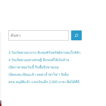
ค้
น
ห
า
3 วันเกิดดวงมาเเรง มีเกณฑ์รับทรัพย์จากคนใกล้ตัว
4 วันเกิดดวงมหาเศรษฐี มีเกณฑ์ได้เงินล้าน
เปิดราคาทองวันนี้ รีบซื้อรีบขายเลย
เปิดลงทะเบียนเเล้ว ลดค่าน้ำค่าไฟ 1 ปีเต็ม
ครม.อนุมัติเเล้ว เเจกเงินเด็ก 2,000 บาท เช็คได้ที่นี่