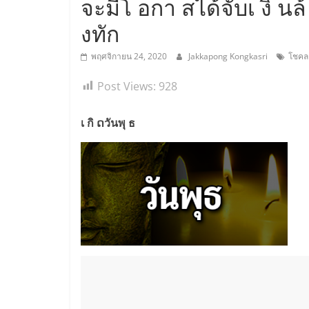
จะมีโ อกา สได้จับเ งิ นล้
งทัก
พฤศจิกายน 24, 2020
Jakkapong Kongkasri
โชคล
Post Views:
928
เ กิ ດวันพุ ธ