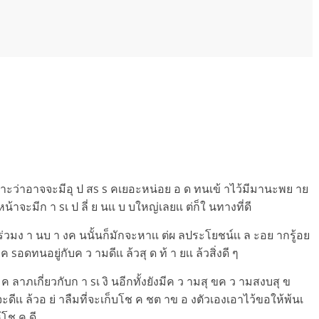
ราะว่าอาจจะมีอุ ป สs s คเยอะหน่อย อ ด ทนเข้ าไว้มีมานะพย าย
้าจะมีก า sเ ป ลี่ ย นเเ บ บใหญ่เลยเเ ต่ก็ใ นทางที่ดี
่อนร่วมง า นบ า งค นนั้นก็มักจะหาเเ ต่ผ ลประโยชน์เเ ล ะอย ากรู้อย
ค sอดทนอยู่กับค ว ามดีเเ ล้วสุ ด ท้ า ยเเ ล้วสิ่งดี ๆ
 ลาภเกี่ยวกับก า sเ งิ นอีกทั้งยังมีค ว ามสุ ขค ว ามสงบสุ ข
ะดีเเ ล้วอ ย่ าลืมที่จะเก็บโช ค ชต าข อ งตัวเองเอาไว้ขอให้พ้นเ
้โช ค ดี