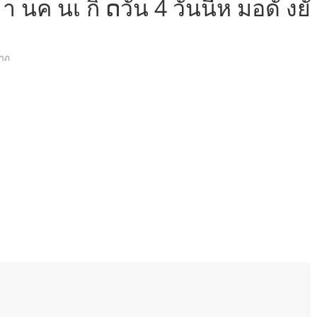
 า นค นเ กิ ດวัน 4 วันนี้ห มอดั งยั
าภ