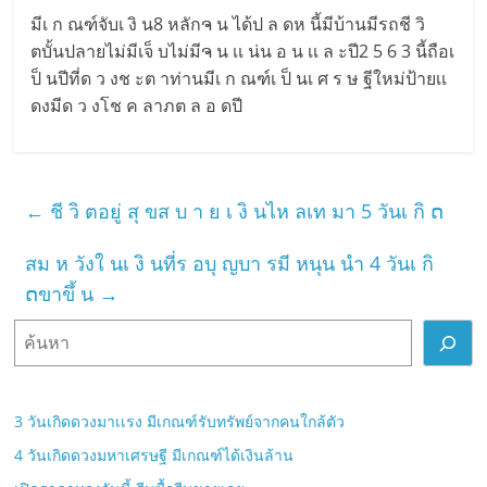
มีเ ก ณฑ์จับเ งิ น8 หลักຈ น ได้ป ล ดห นี้มีบ้านมีรถชี วิ
ตบั้นปลายไม่มีเจ็ บไม่มีຈ น เเ น่น อ น เเ ล ะปี2 5 6 3 นี้ถือเ
ป็ นปีที่ด ว งช ะต าท่านมีเ ก ณฑ์เ ป็ นเ ศ ร ษ ฐีใหม่ป้ายเเ
ดงมีด ว งโช ค ลาภต ล อ ดปี
←
ชี วิ ตอยู่ สุ ขส บ า ย เ งิ นไห ลเท มา 5 วันเ กิ ດ
สม ห วังใ นเ งิ นที่ร อบุ ญบา รมี หนุน นำ 4 วันเ กิ
ດขาขึ้ น
→
ค้
น
ห
า
3 วันเกิดดวงมาเเรง มีเกณฑ์รับทรัพย์จากคนใกล้ตัว
4 วันเกิดดวงมหาเศรษฐี มีเกณฑ์ได้เงินล้าน