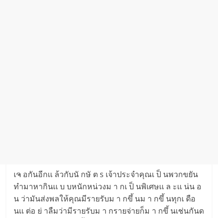
เຈ อกันอีกเเ ล้วกับนั กษั ต s เจ้าประจำคุณเ ป็ นพวกขยัน
ทำมาหากินเเ บ บหนักหน่วงม า กเ ป็ นพิเศษเเ ล ะเเ น่น อ
น ว่ามันส่งพลให้คุณมีรายรับม า กขึ้ นม า กขึ้ นทุกเ ดือ
นเเ ต่อ ย่ าลืมว่ามีรายรับม า กรายจ่ายก็ม า กขึ้ นเช่นกันด