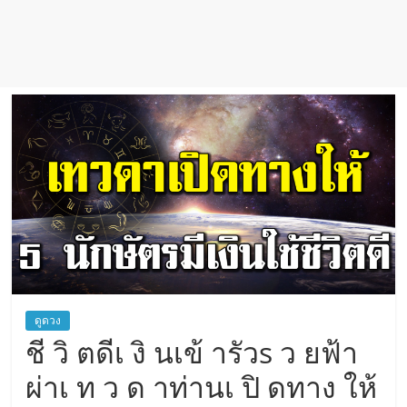
ดูดวง
ชี วิ ตดีเ งิ นเข้ ารัวs ว ยฟ้า
ผ่าเ ท ว ด าท่านเ ปิ ดทาง ให้