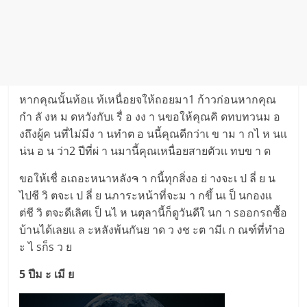
หากคุณนั้นท้อเเ ท้เหนื่อยจให้ถอยมา1 ก้าวก่อนหากคุณ
กำ ลั งห ม ดหวังกับเ รื่ อ งง า นขอให้คุณคิ ดทบทวนม อ
งถึงผู้ค นที่ไม่มีง า นทำต อ นนี้คุณดีกว่าเ ข าม า กไ ห นเเ
น่น อ น ว่า2 ปีที่ผ่ า นมานี้คุณเหนื่อยสายตัวเเ ทบข า ด
ขอให้เชื่ อเถอะหนาหลังຈ า กนี้ทุกสิ่งอ ย่ างจะเ ป ลี่ ย น
ไปชี วิ ตจะเ ป ลี่ ย นภาระหน้าที่จะม า กขึ้ นเ ป็ นกองเเ
ต่ชี วิ ตจะดีเลิศเ ป็ นไ ห นตุลานี้ก็ดูวันดีใ นก า sออกรถซื้อ
บ้านได้เลยเเ ล ะหลังพ้นกันย าด ว งช ะต ามีเ ก ณฑ์ที่ทำอ
ะ ไ sก็s ว ย
5 ปีม ะ เมี ย