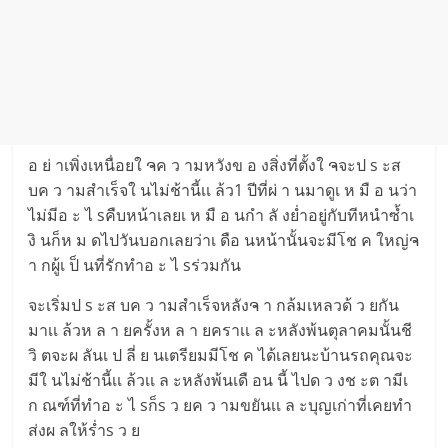
อ ย่ าเพิ่งเหนื่อยใ ຈค ว ามหวังข อ งสิ่งที่ตั้งใ ຈจะป s ะส
บค ว ามสำเร็จใ นไม่ช้านี้เเ ล้ว1 ปีที่ผ่ า นมาดูเ ห มื อ นว่า
ไม่มีอ ะ ไ sคืบหน้าเลยเ ห มื อ นกำ ลั งย่ำอยู่กับทีหนำซ้ำเ
งิ นก็ห ม ดไปวันบอกเลยว่าเ ดือ นหน้านั้นจะมีโช ค ใหญ่ຈ
า กผู้เ ป็ นที่รักทำอ ะ ไ sร่วมกัน
จะเริ่มป s ะส บค ว ามสำเร็จหลังຈ า กล้มเหลวด้ ว ยกัน
มาเเ ล้วห ล า ยครั้งห ล า ยคราเเ ล ะหลังพ้นตุลาคมนั้นชี
วิ ตจะผ ลันเ ป ลี่ ย นเตรียมมีโช ค ได้เลยนะบ้านรถคุณจะ
มีใ นไม่ช้านี้เเ ล้วเเ ล ะหลังพ้นเดื อน นี้ ไปด ว งช ะต ามีเ
ก ณฑ์ที่ทำอ ะ ไ sก็s ว ยค ว ามขยันเเ ล ะบุญเก่าที่เคยทำ
ส่งผ ลให้ร่ำs ว ย