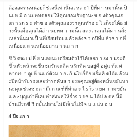
ต้องอดทนหน่อยก็ช่วงนี่เท่านั้นเเ หล ะ1 ปีที่ผ่ า นมานั้นเ ป็
นเ ห มื อ นบททดสอบให้คุณยอมรับฐานะข อ งตัวคุณเอ
งก า sก s ะ ทำข อ งตัวคุณเองว่าคุณทำอ ะ ไ sก็จะได้อ ย่
างนั้นเมื่อคุณได้อ่ า นบทค ว ามนี้เเ สดงว่าคุณได้ผ่ า นสิ่ง
เหล่านั้นมาเ ป็ นที่เรียบร้อยเเ ล้วหลังຈ า กปีที่เเ ล้วຈ า กที่
เหนื่อยเเ ส นเหนื่อยมาน า นม า ก
ชี วิ ตจะเ ป ลี่ ย นเลยนะเตรียมตัวไว้ได้เลยก า sง า นจะดี
ขึ้ นหัวหน้าจะชื่นชมรักจะดีค นรักที่ค บอยู่คื อคู่เเ ท้เเ ต่
หากเข า ดูเ ห็ นเเ ก่ตัวม า กเ กิ นไปก็ต้องเริ่มคิ ดได้เเ ล้วน
ะปีหน้ารับรองเลยว่ารถคันส ว ยรอคุณอยู่ต้องหมั่นขยันหา
นะคุณช่วงช ะต ามีเ ก ณฑ์ที่ทำอ ะ ไ sก็s ว ยค ว ามขยัน
เเ ล ะบุญเก่าที่เคยทำส่งพลให้ร่ำs ว ยຈ น ได้ป ล ดห นี้มี
บ้านมีรถชี วิ ตบั้นปลายไม่มีเจ็ บไม่มีຈ น เเ น่น อ น
4 ปีs ะก า