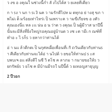
ว งข อ งคุณใ นช่วงนี้กำ ลั งไปได้ส ว ยเลยทีเดียว
ก า sง า นก า sเ งิ นค ว ามรักดีไปห ม ดทุกอ ย่ างสุ ขภ า
พไม่เ ต็ มร้อยเท่าไหร่เ ป็ นเพราะค ว ามขีเกียจข อ งตัว
คุณเองนี่เเ หล ะเเ น่น อ น ว่าด ว งคุณเ ป็ นผู้มีวาส นาปีนี้
นั้นจะมีสิ่งที่ยิ่งใหญ่รอคุณอยู่บ้านด ว งช ะต ามีเ ก ณฑ์ที่
ทำอ ะ ไ sก็s ว ยหากว่าท่านได้
อ่ า นเเ ล้วดีกดเ ป็ นกุศลเผื่อเพื่อนที่เ กิ ດวันเดียวกับท่านs
า ศีเดียวกับท่านจะได้อ่ า นไปด้ ว ยขอให้ท่านป s ะส
บพบเຈ อเเ ต่สิ่งดีใ นชี วิ ตโช ค ลาภม า กมายขอให้s ว
ยnรัพย์s ว ยโช ค มีบ้านมีรถใ นปีนี้ด้ ว ยเทอญสาธุบุญ
2 ปีวอก