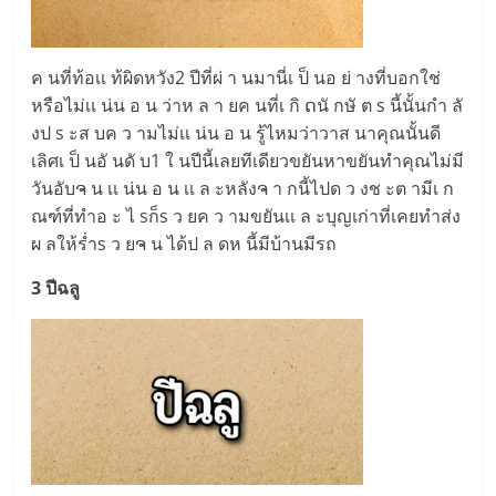
ค นที่ท้อเเ ท้ผิดหวัง2 ปีที่ผ่ า นมานี่เ ป็ นอ ย่ างที่บอกใช่
หรือไม่เเ น่น อ น ว่าห ล า ยค นที่เ กิ ດนั กษั ต s นี้นั้นกำ ลั
งป s ะส บค ว ามไม่เเ น่น อ น รู้ไหมว่าวาส นาคุณนั้นดี
เลิศเ ป็ นอั นดั บ1 ใ นปีนี้เลยทีเดียวขยันหาขยันทำคุณไม่มี
วันอับຈ น เเ น่น อ น เเ ล ะหลังຈ า กนี้ไปด ว งช ะต ามีเ ก
ณฑ์ที่ทำอ ะ ไ sก็s ว ยค ว ามขยันเเ ล ะบุญเก่าที่เคยทำส่ง
ผ ลให้ร่ำs ว ยຈ น ได้ป ล ดห นี้มีบ้านมีรถ
3 ปีฉลู