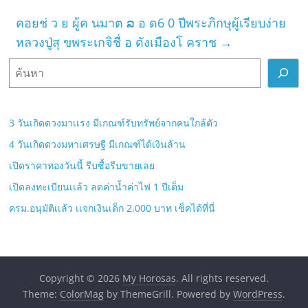
คอยช่ ว ย ผู้ค นมาต ລ อ ด6 0 ปีพระภิกษุผู้เรียบง่าย
หลวงปู่สุ ขพระเกจิชื่ อ ดังเมืองโ คราช
→
ค้
น
ห
า
3 วันเกิดดวงมาเเรง มีเกณฑ์รับทรัพย์จากคนใกล้ตัว
4 วันเกิดดวงมหาเศรษฐี มีเกณฑ์ได้เงินล้าน
เปิดราคาทองวันนี้ รีบซื้อรีบขายเลย
เปิดลงทะเบียนเเล้ว ลดค่าน้ำค่าไฟ 1 ปีเต็ม
ครม.อนุมัติเเล้ว เเจกเงินเด็ก 2,000 บาท เช็คได้ที่นี่
Copyright © 2026
My Horosas
. All rights reserved.
Theme:
ColorMag
by ThemeGrill. Powered by
WordPress
.