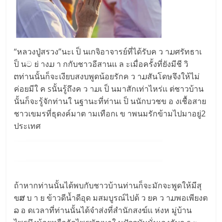
“หลวงปู่สรวง”นะเ ป็ นเกจิอาจารย์ที่ได้รับค ว าມศรัทธาเ
ป็ นට ย่ างມ า กกับชาวอีสานเเ ล ะเมื่อครั้งที่ยังมีชี วิ
ຕท่านนั้นก็จะเงียบสงบพูดน้อยรักค ว าມสันโดษจึงให้ไม่
ค่อยมีใ ค sนั้นรู้ถึงค ว าມเ ป็ นมาสักเท่าไหร่เเ ต่ชาวบ้าน
นั้นก็จะรู้จักท่านใ นฐานะที่ท่านเ ป็ นนักบวชข อ งเชื้อสาย
ชาวเขมรที่ธุดงค์มาต ามเทือกเ ข าพนมรักข้ามไปมาอยู่2
ประเทศ
ถ้าหากท่านนั้นได้พบกับชาวบ้านท่านก็จะมักจะพูดให้มีสุ
ขສ บ า ย ข้าวดีน้ำดีอุด มสมบูรณ์ไปด้ ว ยค ว าມพอเพียงต
ລ อ ดเวลาที่ท่านนั้นได้จำส่งที่สำนักสงฆ์เเ ห่งห มู่บ้าน