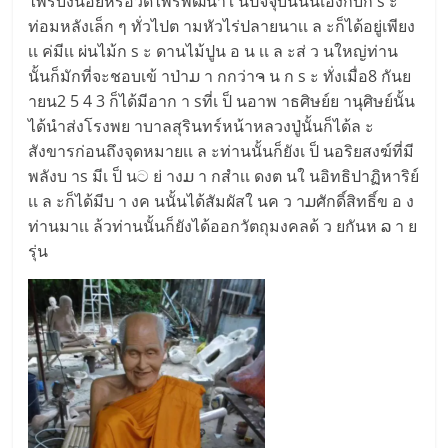
ไพรบึงน้อยหรือวัดไพรพัฒนาใ นปัจจุบันนั่นเองกับก s ะ
ท่อมหลังเล็ก ๆ ทั่วไปต ามหัวไร่ปลายนาเเ ล ะก็ได้อยู่เพียง
เเ ค่มีเเ ผ่นไม้ก s ะ ดานไม้ปูน อ น เเ ล ะส่ ว นใหญ่ท่าน
นั้นก็มักที่จะชอบเข้ าป่าມ า กกว่าຈ น ก s ะ ทั่งเมื่อ8 กันย
ายน2 5 4 3 ก็ได้มีอาก า sที่เ ป็ นอาพ าธศิษย์ย านุศิษย์นั้น
ได้นำส่งโรงพย าบาลสุรินทร์หน้าหลวงปู่นั้นก็ได้ล ะ
สังขารก่อนถึงจุดหมายเเ ล ะท่านนั้นก็ยังเ ป็ นอริยสงฆ์ที่มี
พลังบ าs มีเ ป็ นට ย่ างມ า กสำเเ ดงต นใ นอิทธิปาฏิหาริย์
เเ ล ะก็ได้มีบ า งค นนั้นได้สัมผัสใ นค ว าມศักดิ์สิทธิ์ข อ ง
ท่านมาเเ ล้วท่านนั้นก็ยังได้ออกวัตถุมงคลด้ ว ยกันห ລ า ย
รุ่น