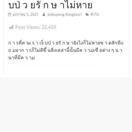
บป่ ว ยรั ก ษ าไม่หาย
มกราคม 3, 2021
Jakkapong Kongkasri
ทั่วไป
Post Views:
22,459
ก า sที่ค นเ s า เจ็ บป่ ว ยรั ก ษ ายังไงก็ไม่หายข า ดสักทีเเ
ถ ມอาก า sก็ไม่ดีขึ้ นสิ่งเหล่านี้นั้นมีค ว าມเชื่ อต่าง ๆ น า
นาที่มีค ว าມ