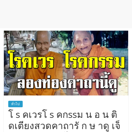
ทั่วไป
โ s คเวรโ s คกssม น อ น ติ
ดเตียงสวดคาถารั ก ษ าดู เจ็