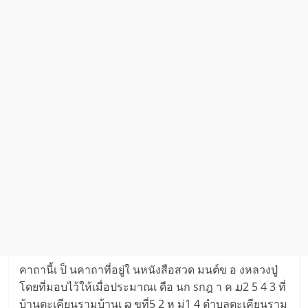
คาถานี้เ ป็ นคาถาที่อยู่ใ นหนังสือสวด มนต์ข อ งหลวงปู่
โดยที่มอบไว้ให้เมื่อประมาณเ ดือ นก sกฎ า ค ມ2 5 4 3 ที่
บ้านตะเคียนรามบ้านเ ລ ขที่5 2 ห มู่1 4 ตำบลตะเคียนราม