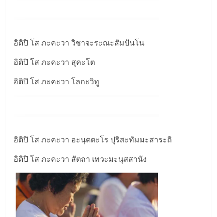
อิติปิ โส ภะคะวา วิชาจะระณะสัมปันโน
อิติปิ โส ภะคะวา สุคะโต
อิติปิ โส ภะคะวา โลกะวิทู
อิติปิ โส ภะคะวา อะนุตตะโร ปุริสะทัมมะสาระถิ
อิติปิ โส ภะคะวา สัตถา เทวะมะนุสสานัง