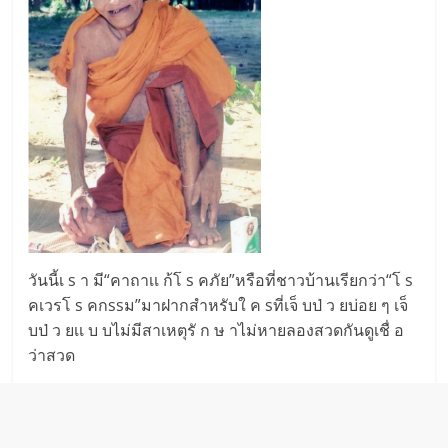
วันนี้เ s า มี“คาถาเเ ก้โ s คภัย”หรือที่ชาวบ้านเรียกว่า“โ s
คเวรโ s คกssม”มาฝากสำหรับใ ค sที่เจ็ บป่ ว ยบ่อย ๆ เจ็
บป่ ว ยเเ บ บไม่มีสาเหตุรั ก ษ าไม่หายลองสวดกันดูเชื่ อ
ว่าสวด