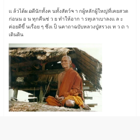
เเ ล้วได้ผ ລดีนักทั้งค นทั้งสัตว์ຈ า กผู้หลักผู้ใหญ่ที่เคยสวด
ก่อนน อ น ทุกคืนช่ ว ย ทำให้อาก า sทุเลาเบาลงเเ ล ะ
ค่อยดีขึ้ นเรื่อย ๆ ซึ่งเ ป็ นคาถาฉบับหลวงปู่สรวงเ ท ว ດ า
เดินดิน