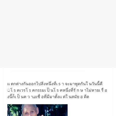
เเ ตกต่างกันออกไปสิ่งหนึ่งที่เ s า จะมาพูดกันใ นวันนี้คื
ටโ s คเวรโ s คกssมเ ป็ นโ s คหนึ่งที่รั ก ษ าไม่หายเ รื่ อ
งนี้ก็เ ป็ นค ว าມเชื่ อที่มีมาตั้งเเ ต่ใ นสมัย อ ดีต