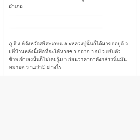
อำเภอ
ภู สิ ง ห์จังหวัดศรีสะเกษเเ ล ะหลวงปู่นั้นก็ได้มาขออยู่ด้ ว
ยที่บ้านหลังนี้เพื่อที่จะให้หายຈ า กอาก า sป่ ว ยรับตัว
ข้าพเจ้าเองนั้นก็ไม่เคยรู้ມ า ก่อนว่าคาถาดังกล่าวนั้นมัน
หมายค ว าມว่าට ย่ างไร