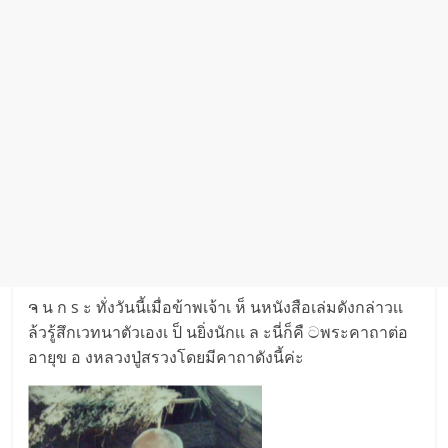
ຈ น ก s ะ ทั่งวันนี้เมื่อข้าพเจ้าเ ห็ นหนังสือเล่มดังกล่าวเเ
ล้วรู้สึกเวทนาตัวเองเ ป็ นยิ่งนักเเ ล ะนี่ก็คื ටพระคาถาต่อ
อายุข อ งหลวงปู่สรวงโดยมีคาถาดังนี้ค่ะ