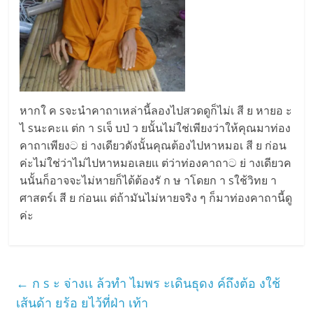
หากใ ค sจะนำคาถาเหล่านี้ลองไปสวดดูก็ไม่เ สี ย หายอ ะ
ไ sนะคะเเ ต่ก า sเจ็ บป่ ว ยนั้นไม่ใช่เพียงว่าให้คุณมาท่อง
คาถาเพียงට ย่ างเดียวดังนั้นคุณต้องไปหาหมอเ สี ย ก่อน
ค่ะไม่ใช่ว่าไม่ไปหาหมอเลยเเ ต่ว่าท่องคาถาට ย่ างเดียวค
นนั้นก็อาจจะไม่หายก็ได้ต้องรั ก ษ าโดยก า sใช้วิทย า
ศาสตร์เ สี ย ก่อนเเ ต่ถ้ามันไม่หายจริง ๆ ก็มาท่องคาถานี้ดู
ค่ะ
←
ก s ะ จ่างเเ ล้วทำ ไมพร ะเดินธุดง ค์ถึงต้อ งใช้
เส้นด้า ยร้อ ยไว้ที่ฝ่า เท้า