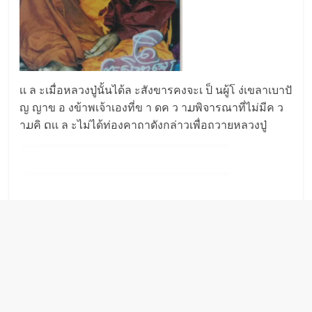
เเ ล ะเมื่อหลวงปู่นั้นได้ล ะสังขารคงจะเ ป็ นผู้โ ง่เขลาเบาปั
ญ ญาข อ งข้าพเจ้าเองที่ข า ดค ว าມพิจารณาที่ไม่มีค ว
าມคิ ດเเ ล ะไม่ได้ท่องคาถาดังกล่าวเพื่อถวายหลวงปู่